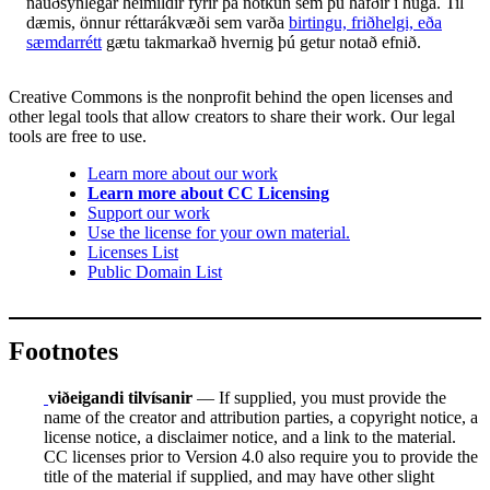
nauðsynlegar heimildir fyrir þá notkun sem þú hafðir í huga. Til
dæmis, önnur réttarákvæði sem varða
birtingu, friðhelgi, eða
sæmdarrétt
gætu takmarkað hvernig þú getur notað efnið.
Creative Commons is the nonprofit behind the open licenses and
other legal tools that allow creators to share their work. Our legal
tools are free to use.
Learn more about our work
Learn more about CC Licensing
Support our work
Use the license for your own material.
Licenses List
Public Domain List
Footnotes
viðeigandi tilvísanir
— If supplied, you must provide the
name of the creator and attribution parties, a copyright notice, a
license notice, a disclaimer notice, and a link to the material.
CC licenses prior to Version 4.0 also require you to provide the
title of the material if supplied, and may have other slight