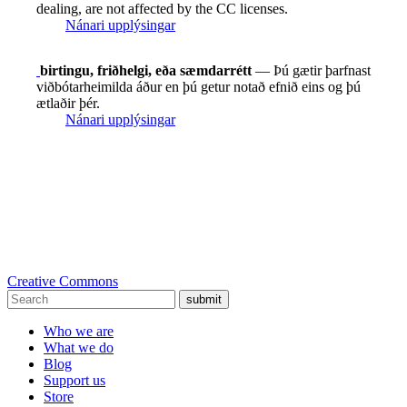
dealing, are not affected by the CC licenses.
Nánari upplýsingar
birtingu, friðhelgi, eða sæmdarrétt
— Þú gætir þarfnast
viðbótarheimilda áður en þú getur notað efnið eins og þú
ætlaðir þér.
Nánari upplýsingar
Creative Commons
submit
Who we are
What we do
Blog
Support us
Store