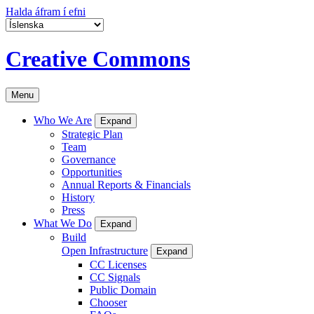
Halda áfram í efni
Creative Commons
Menu
Who We Are
Expand
Strategic Plan
Team
Governance
Opportunities
Annual Reports & Financials
History
Press
What We Do
Expand
Build
Open Infrastructure
Expand
CC Licenses
CC Signals
Public Domain
Chooser