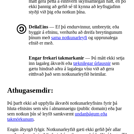
mátt gera þetta á einhvern skynsamlegan hátt, en þó
ekki þannig að gefið sé til kynna að leyfisgjafinn
styðji við þig eða notkun þína.
DeilaEins
— Ef þú endurvinnur, umbreytir, eða
byggir á efninu, verðurðu að dreifa breytingunum
þínum með
sama notkunarleyfi
og upprunalega
efnið er með.
Engar frekari takmarkanir
— Þú mátt ekki setja
inn lagaleg ákvæði eða
tæknilegar úrlausnir
sem
gætu hindrað aðra á lagalega vísu við að gera
eitthvað það sem notkunarleyfið heimilar.
Athugasemdir:
Þú þarft ekki að uppfylla ákvæði notkunarleyfisins fyrir þá
hluta efnisins sem séu í almannaeigu (public domain) eða þar
sem notkun þín sé leyfð samkvæmt
undanþágum eða
takmörkunum
.
Engin ábyrgð fylgir. Notkunarleyfið gæti ekki gefið þér allar