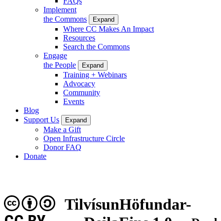
FAQs
Implement
the Commons
Expand
Where CC Makes An Impact
Resources
Search the Commons
Engage
the People
Expand
Training + Webinars
Advocacy
Community
Events
Blog
Support Us
Expand
Make a Gift
Open Infrastructure Circle
Donor FAQ
Donate
TilvísunHöfundar-