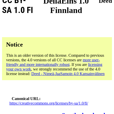
CC BY-
DeilaEins 1.0
Deed
SA 1.0 FI
Finnland
Notice
This is an older version of this license. Compared to previous
versions, the 4.0 versions of all CC licenses are
more user-
friendly and more internationally robust
. If you are
licensing
your own work
, we strongly recommend the use of the 4.0
license instead:
Deed - Nimeä-JaaSamoin 4.0 Kansainvälinen
Canonical URL
https://creativecommons.org/licenses/by-sa/1.0/fi/