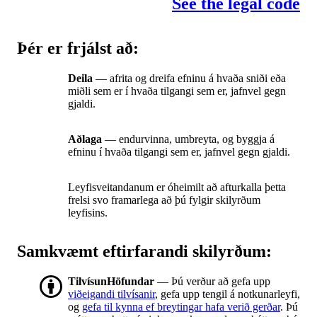
See the legal code
Þér er frjálst að:
Deila
— afrita og dreifa efninu á hvaða sniði eða
miðli sem er í hvaða tilgangi sem er, jafnvel gegn
gjaldi.
Aðlaga
— endurvinna, umbreyta, og byggja á
efninu í hvaða tilgangi sem er, jafnvel gegn gjaldi.
Leyfisveitandanum er óheimilt að afturkalla þetta
frelsi svo framarlega að þú fylgir skilyrðum
leyfisins.
Samkvæmt eftirfarandi skilyrðum:
TilvísunHöfundar
— Þú verður að gefa upp
viðeigandi tilvísanir
, gefa upp tengil á notkunarleyfi,
og
gefa til kynna ef breytingar hafa verið gerðar
. Þú