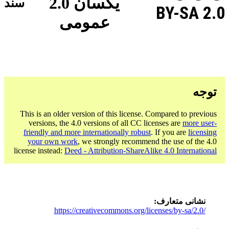
یکسان 2.0
سند
BY-SA 2.0
عمومی
توجه
This is an older version of this license. Compared to previous
versions, the 4.0 versions of all CC licenses are
more user-
friendly and more internationally robust
. If you are
licensing
your own work
, we strongly recommend the use of the 4.0
license instead:
Deed - Attribution-ShareAlike 4.0 International
نشانی متعارف
https://creativecommons.org/licenses/by-sa/2.0/