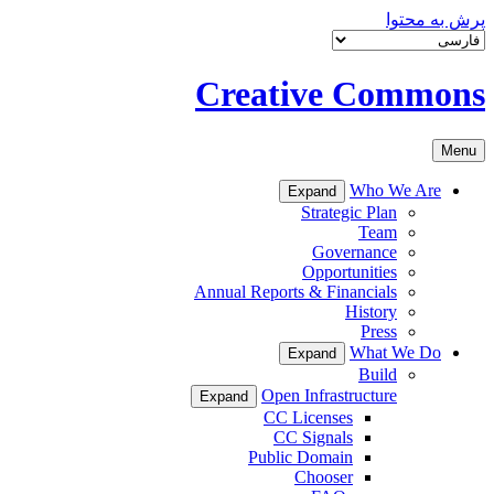
پرش به محتوا
Creative Commons
Menu
Who We Are
Expand
Strategic Plan
Team
Governance
Opportunities
Annual Reports & Financials
History
Press
What We Do
Expand
Build
Open Infrastructure
Expand
CC Licenses
CC Signals
Public Domain
Chooser