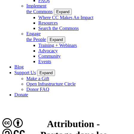
FAQs
Implement
the Commons
Expand
Where CC Makes An Impact
Resources
Search the Commons
Engage
the People
Expand
Training + Webinars
Advocacy
Community
Events
Blog
Support Us
Expand
Make a Gift
Open Infrastructure Circle
Donor FAQ
Donate
Attribution -
CC