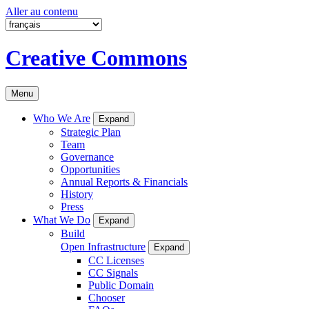
Aller au contenu
Creative Commons
Menu
Who We Are
Expand
Strategic Plan
Team
Governance
Opportunities
Annual Reports & Financials
History
Press
What We Do
Expand
Build
Open Infrastructure
Expand
CC Licenses
CC Signals
Public Domain
Chooser