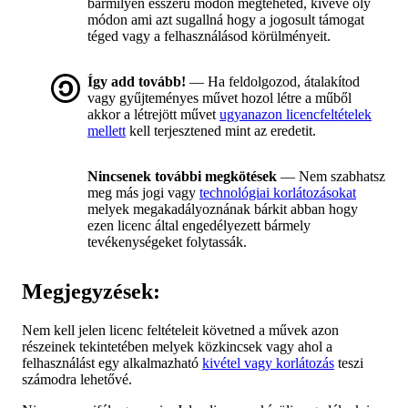
bármilyen ésszerű módon megteheted, kivéve oly
módon ami azt sugallná hogy a jogosult támogat
téged vagy a felhasználásod körülményeit.
Így add tovább!
— Ha feldolgozod, átalakítod
vagy gyűjteményes művet hozol létre a műből
akkor a létrejött művet
ugyanazon licencfeltételek
mellett
kell terjesztened mint az eredetit.
Nincsenek további megkötések
— Nem szabhatsz
meg más jogi vagy
technológiai korlátozásokat
melyek megakadályoznának bárkit abban hogy
ezen licenc által engedélyezett bármely
tevékenységeket folytassák.
Megjegyzések:
Nem kell jelen licenc feltételeit követned a művek azon
részeinek tekintetében melyek közkincsek vagy ahol a
felhasználást egy alkalmazható
kivétel vagy korlátozás
teszi
számodra lehetővé.