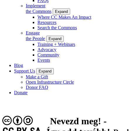
FAQs
Implement
the Commons
Expand
Where CC Makes An Impact
Resources
Search the Commons
Engage
the People
Expand
Training + Webinars
Advocacy
Community
Events
Blog
Support Us
Expand
Make a Gift
Open Infrastructure Circle
Donor FAQ
Donate
Nevezd meg! -