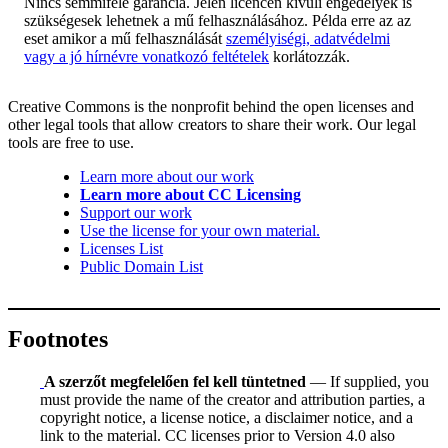
Nincs semmiféle garancia. Jelen licencen kívüli engedélyek is
szükségesek lehetnek a mű felhasználásához. Példa erre az az
eset amikor a mű felhasználását
személyiségi, adatvédelmi
vagy a jó hírnévre vonatkozó feltételek
korlátozzák.
Creative Commons is the nonprofit behind the open licenses and
other legal tools that allow creators to share their work. Our legal
tools are free to use.
Learn more about our work
Learn more about CC Licensing
Support our work
Use the license for your own material.
Licenses List
Public Domain List
Footnotes
A szerzőt megfelelően fel kell tüntetned
— If supplied, you
must provide the name of the creator and attribution parties, a
copyright notice, a license notice, a disclaimer notice, and a
link to the material. CC licenses prior to Version 4.0 also