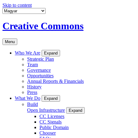
Skip to content
Creative Commons
Menu
Who We Are
Expand
Strategic Plan
Team
Governance
Opportunities
Annual Reports & Financials
History
Press
What We Do
Expand
Build
Open Infrastructure
Expand
CC Licenses
CC Signals
Public Domain
Chooser