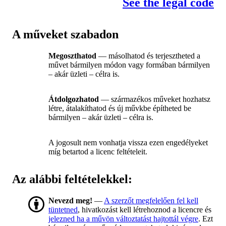
See the legal code
A műveket szabadon
Megoszthatod
— másolhatod és terjesztheted a
művet bármilyen módon vagy formában bármilyen
– akár üzleti – célra is.
Átdolgozhatod
— származékos műveket hozhatsz
létre, átalakíthatod és új művkbe építheted be
bármilyen – akár üzleti – célra is.
A jogosult nem vonhatja vissza ezen engedélyeket
míg betartod a licenc feltételeit.
Az alábbi feltételekkel:
Nevezd meg!
—
A szerzőt megfelelően fel kell
tüntetned
, hivatkozást kell létrehoznod a licencre és
jelezned ha a művön változtatást hajtottál végre
. Ezt