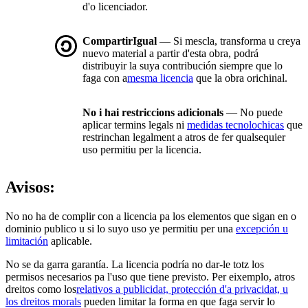
d'o licenciador.
CompartirIgual
— Si mescla, transforma u creya
nuevo material a partir d'esta obra, podrá
distribuyir la suya contribución siempre que lo
faga con a
mesma licencia
que la obra orichinal.
No i hai restriccions adicionals
— No puede
aplicar termins legals ni
medidas tecnolochicas
que
restrinchan legalment a atros de fer qualsequier
uso permitiu per la licencia.
Avisos:
No no ha de complir con a licencia pa los elementos que sigan en o
dominio publico u si lo suyo uso ye permitiu per una
excepción u
limitación
aplicable.
No se da garra garantía. La licencia podría no dar-le totz los
permisos necesarios pa l'uso que tiene previsto. Per eixemplo, atros
dreitos como los
relativos a publicidat, protección d'a privacidat, u
los dreitos morals
pueden limitar la forma en que faga servir lo