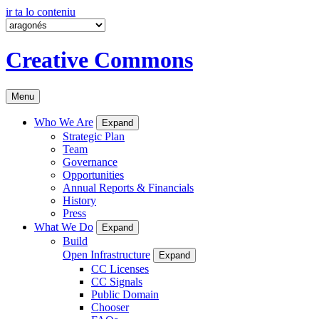
ir ta lo conteniu
Creative Commons
Menu
Who We Are
Expand
Strategic Plan
Team
Governance
Opportunities
Annual Reports & Financials
History
Press
What We Do
Expand
Build
Open Infrastructure
Expand
CC Licenses
CC Signals
Public Domain
Chooser