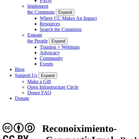
FAQs
Implement
the Commons
Expand
Where CC Makes An Impact
Resources
Search the Commons
Engage
the People
Expand
Training + Webinars
Advocacy
Community
Events
Blog
Support Us
Expand
Make a Gift
Open Infrastructure Circle
Donor FAQ
Donate
Reconoiximiento-