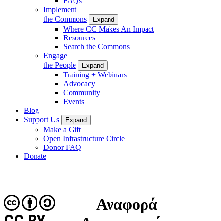
FAQs
Implement
the Commons
Expand
Where CC Makes An Impact
Resources
Search the Commons
Engage
the People
Expand
Training + Webinars
Advocacy
Community
Events
Blog
Support Us
Expand
Make a Gift
Open Infrastructure Circle
Donor FAQ
Donate
Αναφορά
CC BY-