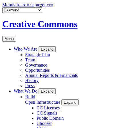
Μεταβείτε στο περιεχόμενο
Creative Commons
Menu
Who We Are
Expand
Strategic Plan
Team
Governance
Opportunities
Annual Reports & Financials
History
Press
What We Do
Expand
Build
Open Infrastructure
Expand
CC Licenses
CC Signals
Public Domain
Chooser