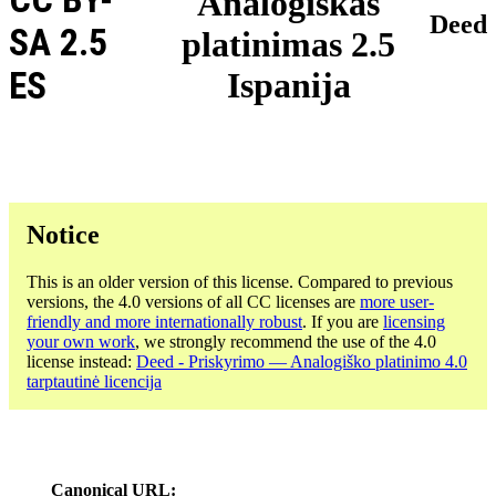
Analogiškas
Deed
SA 2.5
platinimas 2.5
ES
Ispanija
Notice
This is an older version of this license. Compared to previous
versions, the 4.0 versions of all CC licenses are
more user-
friendly and more internationally robust
. If you are
licensing
your own work
, we strongly recommend the use of the 4.0
license instead:
Deed - Priskyrimo — Analogiško platinimo 4.0
tarptautinė licencija
Canonical URL