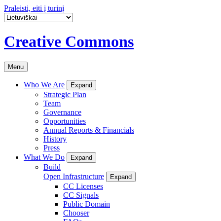
Praleisti, eiti į turinį
Creative Commons
Menu
Who We Are
Expand
Strategic Plan
Team
Governance
Opportunities
Annual Reports & Financials
History
Press
What We Do
Expand
Build
Open Infrastructure
Expand
CC Licenses
CC Signals
Public Domain
Chooser