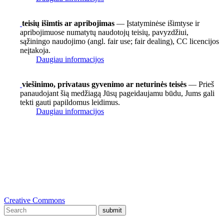
teisių išimtis ar apribojimas
— Įstatyminėse išimtyse ir
apribojimuose numatytų naudotojų teisių, pavyzdžiui,
sąžiningo naudojimo (angl. fair use; fair dealing), CC licencijos
neįtakoja.
Daugiau informacijos
viešinimo, privataus gyvenimo ar neturinės teisės
— Prieš
panaudojant šią medžiagą Jūsų pageidaujamu būdu, Jums gali
tekti gauti papildomus leidimus.
Daugiau informacijos
Creative Commons
submit