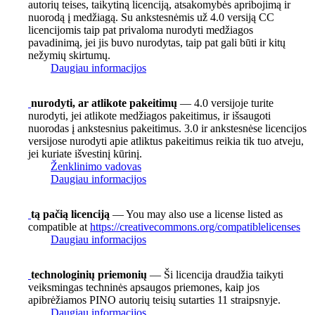
autorių teises, taikytiną licenciją, atsakomybės apribojimą ir
nuorodą į medžiagą. Su ankstesnėmis už 4.0 versiją CC
licencijomis taip pat privaloma nurodyti medžiagos
pavadinimą, jei jis buvo nurodytas, taip pat gali būti ir kitų
nežymių skirtumų.
Daugiau informacijos
nurodyti, ar atlikote pakeitimų
— 4.0 versijoje turite
nurodyti, jei atlikote medžiagos pakeitimus, ir išsaugoti
nuorodas į ankstesnius pakeitimus. 3.0 ir ankstesnėse licencijos
versijose nurodyti apie atliktus pakeitimus reikia tik tuo atveju,
jei kuriate išvestinį kūrinį.
Ženklinimo vadovas
Daugiau informacijos
tą pačią licenciją
— You may also use a license listed as
compatible at
https://creativecommons.org/compatiblelicenses
Daugiau informacijos
technologinių priemonių
— Ši licencija draudžia taikyti
veiksmingas techninės apsaugos priemones, kaip jos
apibrėžiamos PINO autorių teisių sutarties 11 straipsnyje.
Daugiau informacijos