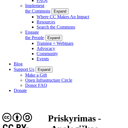
FAQs
Implement
the Commons
Expand
Where CC Makes An Impact
Resources
Search the Commons
Engage
the People
Expand
Training + Webinars
Advocacy
Community
Events
Blog
Support Us
Expand
Make a Gift
Open Infrastructure Circle
Donor FAQ
Donate
Priskyrimas -
CC BY-