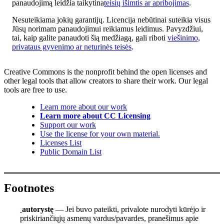
panaudojimą leidžia taikytina
teisių išimtis ar apribojimas
.
Nesuteikiama jokių garantijų. Licencija nebūtinai suteikia visus
Jūsų norimam panaudojimui reikiamus leidimus. Pavyzdžiui,
tai, kaip galite panaudoti šią medžiagą, gali riboti
viešinimo,
privataus gyvenimo ar neturinės teisės
.
Creative Commons is the nonprofit behind the open licenses and
other legal tools that allow creators to share their work. Our legal
tools are free to use.
Learn more about our work
Learn more about CC Licensing
Support our work
Use the license for your own material.
Licenses List
Public Domain List
Footnotes
autorystę
— Jei buvo pateikti, privalote nurodyti kūrėjo ir
priskiriančiųjų asmenų vardus/pavardes, pranešimus apie