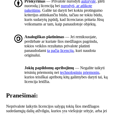
Priskyrimas
— Privalote nurodyti
autorystę
, įdėti
nuorodą į licenciją bei
nurodyti, ar atlikote
pakeitimų
. Galite tai daryti bet kokiu protingumo
kriterijus atitinkančiu būdu, tačiau ne tokiu būdu,
kuris sudarytų įspūdį, kad licenciaras pritaria Jūsų
veiksmams ar tam, kaip panaudotoje objektą.
Analogiškas platinimas
— Jei remiksuojate,
perdirbate ar kuriate šios medžiagos pagrindu,
tokios veiklos rezultatus privalote platinti
panaudodami
tą pačią licenciją
, kuri naudota
originalui.
Jokių papildomų apribojimų
— Negalite taikyti
teisinių priemonių nei
technologinių priemonių
,
kurios teisiškai apribotų kitų galimybes daryti tai, ką
licencija leidžia.
Pranešimai:
Neprivalote laikytis licencijos salygų tokių šios medžiagos
sudedamųjų dalių atžvilgiu, kurios yra viešojoje srityje, arba jei