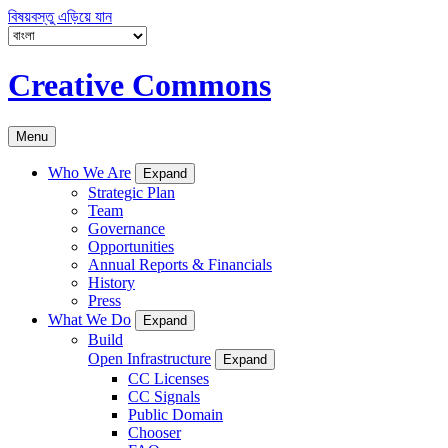
বিষয়বস্তু এড়িয়ে যান
Creative Commons
Menu
Who We Are
Expand
Strategic Plan
Team
Governance
Opportunities
Annual Reports & Financials
History
Press
What We Do
Expand
Build
Open Infrastructure
Expand
CC Licenses
CC Signals
Public Domain
Chooser