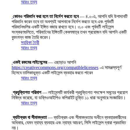
আরও তথ্য
কোনও পরিবর্তন করা হলে তা নির্দেশ করতে হবে
— ৪.০-এ, আপনি যদি উপাদানটি
পরিবর্তন করেন তবে তা অবশ্যই আপনাকে নির্দেশ করতে হবে এবং পূর্ববর্তী
পরিবর্তনগুলির একটি ইঙ্গিত বজায় রাখতে হবে। ৩.০ এবং পূর্ববর্তী লাইসেন্স
সংস্করণগুলিতে, পরিবর্তনের ইঙ্গিতটি কেবলমাত্র তখন প্রয়োজন যদি আপনি একটি
ব্যুৎপন্ন কাজ তৈরি করেন।
সহয়িকা তৈরী
আরও তথ্য
একই রকমের লাইসেন্সের
— এছাড়াও আপনি
https://creativecommons.org/compatiblelicenses
-এ সামঞ্জস্যপূর্ণ
হিসেবে তালিকাভুক্ত একটি লাইসেন্স ব্যবহার করতে পারেন
আরও তথ্য
প্রযুক্তিগত পরিমাপ
— লাইসেন্সটি কার্যকরী প্রযুক্তিগত পদক্ষেপ সমূহের প্রয়োগ
নিষিদ্ধ করেছে, যা ডব্লিওআইপিও কপিরাইট চুক্তি ১১ ধারা অনুসারে সংজ্ঞায়িত।
আরও তথ্য
ব্যতিক্রম বা সীমাবদ্ধতা
— ব্যতিক্রম এবং সীমাবদ্ধতার অধীনে ব্যবহারকারীদের
অধিকার, যেমন ন্যায্য ব্যবহার এবং ন্যায্য আচরণ, সিসি লাইসেন্স দ্বারা প্রভাবিত
নয়।