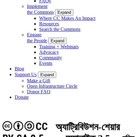
FAQs
Implement
the Commons
Expand
Where CC Makes An Impact
Resources
Search the Commons
Engage
the People
Expand
Training + Webinars
Advocacy
Community
Events
Blog
Support Us
Expand
Make a Gift
Open Infrastructure Circle
Donor FAQ
Donate
CC
অ্যাট্রিবিউশন-শেয়ার