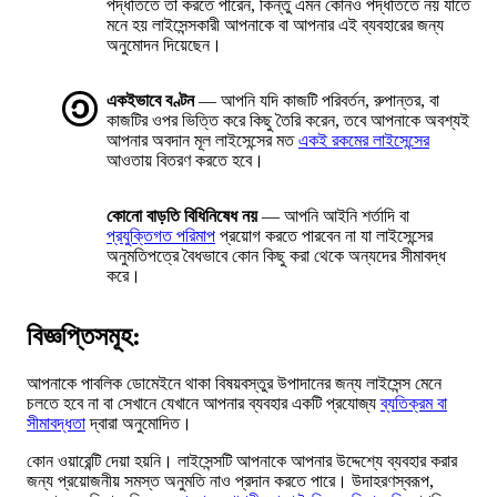
পদ্ধতিতে তা করতে পারেন, কিন্তু এমন কোনও পদ্ধতিতে নয় যাতে
মনে হয় লাইসেন্সকারী আপনাকে বা আপনার এই ব্যবহারের জন্য
অনুমোদন দিয়েছেন।
একইভাবে বণ্টন
— আপনি যদি কাজটি পরিবর্তন, রুপান্তর, বা
কাজটির ওপর ভিত্তি করে কিছু তৈরি করেন, তবে আপনাকে অবশ্যই
আপনার অবদান মূল লাইসেন্সের মত
একই রকমের লাইসেন্সের
আওতায় বিতরণ করতে হবে।
কোনো বাড়তি বিধিনিষেধ নয়
— আপনি আইনি শর্তাদি বা
প্রযুক্তিগত পরিমাপ
প্রয়োগ করতে পারবেন না যা লাইসেন্সের
অনুমতিপত্রে বৈধভাবে কোন কিছু করা থেকে অন্যদের সীমাবদ্ধ
করে।
বিজ্ঞপ্তিসমূহ:
আপনাকে পাবলিক ডোমেইনে থাকা বিষয়বস্তুর উপাদানের জন্য লাইসেন্স মেনে
চলতে হবে না বা সেখানে যেখানে আপনার ব্যবহার একটি প্রযোজ্য
ব্যতিক্রম বা
সীমাবদ্ধতা
দ্বারা অনুমোদিত।
কোন ওয়ারেন্টি দেয়া হয়নি। লাইসেন্সটি আপনাকে আপনার উদ্দেশ্যে ব্যবহার করার
জন্য প্রয়োজনীয় সমস্ত অনুমতি নাও প্রদান করতে পারে। উদাহরণস্বরূপ,