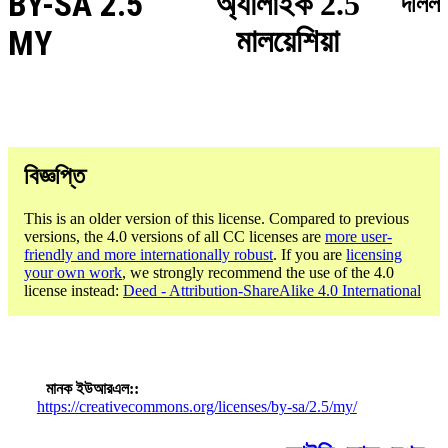
BY-SA 2.5
অ্যালাইক 2.5
দলিল
মালয়েশিয়া
MY
বিজ্ঞপ্তি
This is an older version of this license. Compared to previous
versions, the 4.0 versions of all CC licenses are
more user-
friendly and more internationally robust
. If you are
licensing
your own work
, we strongly recommend the use of the 4.0
license instead:
Deed - Attribution-ShareAlike 4.0 International
মানক ইউআরএল:
https://creativecommons.org/licenses/by-sa/2.5/my/