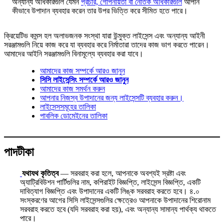
অন্যান্য অধিকারগুলি যেমন
প্রচার, গোপনীয়তা বা নৈতিক অধিকারগুলি
আপনি
কীভাবে উপাদান ব্যবহার করেন তার উপর ভিত্তি করে সীমিত হতে পারে।
ক্রিয়েটিভ কমন্স হল অলাভজনক সংস্থা যারা উন্মুক্ত লাইসেন্স এবং অন্যান্য আইনী
সরঞ্জামগুলি নিয়ে কাজ করে যা ব্যবহার করে নির্মাতারা তাদের কাজ ভাগ করতে পারেন।
আমাদের আইনি সরঞ্জামগুলি বিনামূল্যে ব্যবহার করা যাবে।
আমাদের কাজ সম্পর্কে আরও জানুন
সিসি লাইসেন্সিং সম্পর্কে আরও জানুন
আমাদের কাজ সমর্থন করুন
আপনার নিজস্ব উপাদানের জন্য লাইসেন্সটি ব্যবহার করুন।
লাইসেন্সসমূহের তালিকা
পাবলিক ডোমেইনের তালিকা
পাদটীকা
যথাযথ কৃতিত্ব
— সরবরাহ করা হলে, আপনাকে অবশ্যই স্রষ্টা এবং
অ্যাট্রিবিউশন পার্টিগুলির নাম, কপিরাইট বিজ্ঞপ্তি, লাইসেন্স বিজ্ঞপ্তি, একটি
দাবিত্যাগ বিজ্ঞপ্তি এবং উপাদানের একটি লিঙ্ক সরবরাহ করতে হবে। ৪.০
সংস্করণের আগের সিসি লাইসেন্সগুলির ক্ষেত্রেও আপনাকে উপাদানের শিরোনাম
সরবরাহ করতে হবে (যদি সরবরাহ করা হয়), এবং অন্যান্য সামান্য পার্থক্য থাকতে
পারে।