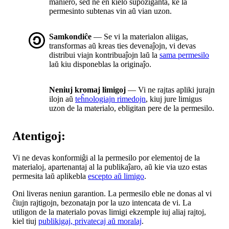
maniero, sed ne en kielo supoziganta, ke la
permesinto subtenas vin aŭ vian uzon.
Samkondiĉe
— Se vi la materialon aliigas,
transformas aŭ kreas ties devenaĵojn, vi devas
distribui viajn kontribuaĵojn laŭ la
sama permesilo
laŭ kiu disponeblas la originaĵo.
Neniuj kromaj limigoj
— Vi ne rajtas apliki jurajn
ilojn aŭ
teĥnologiajn rimedojn
, kiuj jure limigus
uzon de la materialo, ebligitan pere de la permesilo.
Atentigoj:
Vi ne devas konformiĝi al la permesilo por elementoj de la
materialoj, apartenantaj al la publikaĵaro, aŭ kie via uzo estas
permesita laŭ aplikebla
escepto aŭ limigo
.
Oni liveras neniun garantion. La permesilo eble ne donas al vi
ĉiujn rajtigojn, bezonatajn por la uzo intencata de vi. La
utiligon de la materialo povas limigi ekzemple iuj aliaj rajtoj,
kiel tiuj
publikigaj, privatecaj aŭ moralaj
.