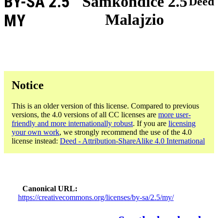
BY-SA 2.5
Samkondiĉe 2.5
Deed
Malajzio
MY
Notice
This is an older version of this license. Compared to previous
versions, the 4.0 versions of all CC licenses are
more user-
friendly and more internationally robust
. If you are
licensing
your own work
, we strongly recommend the use of the 4.0
license instead:
Deed - Attribution-ShareAlike 4.0 International
Canonical URL
https://creativecommons.org/licenses/by-sa/2.5/my/