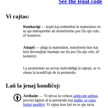
See the legal code
Vi rajtas:
Kunhavigi
— kopii kaj redistribui la materialon en
iu ajn datenportilo aŭ dosierformo por ĉiu ajn celo,
eĉ komerce.
Adapti
— aliigi la materialon, transformi tiun kaj
krei devenaĵojn bazitajn sur tiu por ĉiu ajn celo, eĉ
komerce.
La permesinto ne povas malvalidigi la rajtojn, se vi
obeas la kondiĉojn de la permesilo.
Laŭ la jenaj kondiĉoj:
Atribuite
— Vi devas la verkon
adekvate atribui
,
provizi ligilon al la permesilo kaj
indiki, se estas
faritaj modifoj
. Vi rajtas tion fari en iu ajn racia