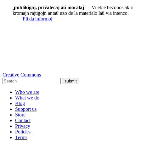
publikigaj, privatecaj aŭ moralaj
— Vi eble bezonos akiri
kromajn rajtigojn antaŭ uzo de la materialo laŭ via intenco.
Pli da informoj
Creative Commons
submit
Who we are
What we do
Blog
Support us
Store
Contact
Privacy
Policies
Terms