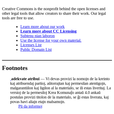
Creative Commons is the nonprofit behind the open licenses and
other legal tools that allow creators to share their work. Our legal
tools are free to use.
Learn more about our work
Learn more about CC Licensing
Subtenu nian laboron
Use the license for your own material.
Licenses List
Public Domain List
Footnotes
adekvate atribui
— Vi devas provizi la nomojn de la kreinto
kaj atribuendaj partioj, aŭtorrajtan kaj permesilan atentigojn,
malgarantiilon kaj ligilon al la materialo, se ili estas liveritaj. La
versioj de la permesiloj Krea Komunaĵo antaŭ 4.0 ankaŭ
postulas provizi titolon de la materialo, se ĝi estas liverata, kaj
povas havi aliajn etajn malsamojn.
Pli da informoj