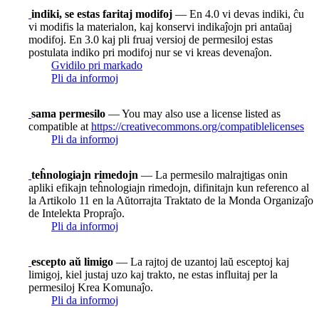
indiki, se estas faritaj modifoj
— En 4.0 vi devas indiki, ĉu
vi modifis la materialon, kaj konservi indikaĵojn pri antaŭaj
modifoj. En 3.0 kaj pli fruaj versioj de permesiloj estas
postulata indiko pri modifoj nur se vi kreas devenaĵon.
Gvidilo pri markado
Pli da informoj
sama permesilo
— You may also use a license listed as
compatible at
https://creativecommons.org/compatiblelicenses
Pli da informoj
teĥnologiajn rimedojn
— La permesilo malrajtigas onin
apliki efikajn teĥnologiajn rimedojn, difinitajn kun referenco al
la Artikolo 11 en la Aŭtorrajta Traktato de la Monda Organizaĵo
de Intelekta Propraĵo.
Pli da informoj
escepto aŭ limigo
— La rajtoj de uzantoj laŭ esceptoj kaj
limigoj, kiel justaj uzo kaj trakto, ne estas influitaj per la
permesiloj Krea Komunaĵo.
Pli da informoj