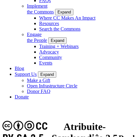
FAQs
Implement
the Commons
Expand
Where CC Makes An Impact
Resources
Search the Commons
Engage
the People
Expand
Training + Webinars
Advocacy
Community
Events
Blog
Support Us
Expand
Make a Gift
Open Infrastructure Circle
Donor FAQ
Donate
CC
Atribuite-