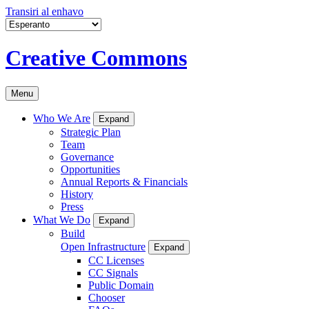
Transiri al enhavo
Creative Commons
Menu
Who We Are
Expand
Strategic Plan
Team
Governance
Opportunities
Annual Reports & Financials
History
Press
What We Do
Expand
Build
Open Infrastructure
Expand
CC Licenses
CC Signals
Public Domain
Chooser