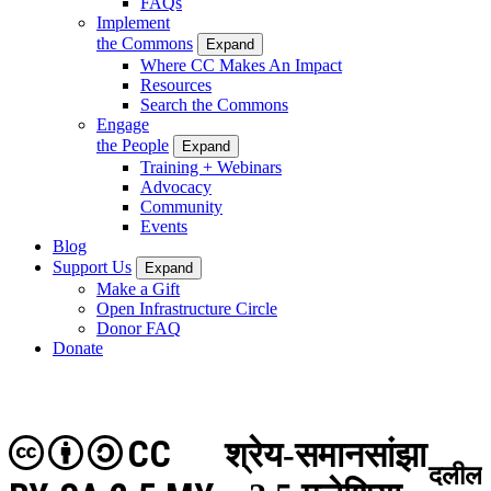
FAQs
Implement
the Commons
Expand
Where CC Makes An Impact
Resources
Search the Commons
Engage
the People
Expand
Training + Webinars
Advocacy
Community
Events
Blog
Support Us
Expand
Make a Gift
Open Infrastructure Circle
Donor FAQ
Donate
CC
श्रेय-समानसांझा
दलील