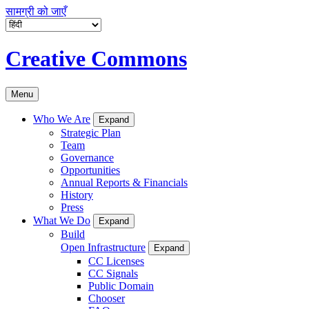
सामग्री को जाएँ
Creative Commons
Menu
Who We Are
Expand
Strategic Plan
Team
Governance
Opportunities
Annual Reports & Financials
History
Press
What We Do
Expand
Build
Open Infrastructure
Expand
CC Licenses
CC Signals
Public Domain
Chooser