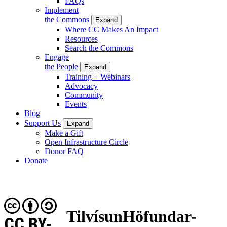
FAQs
Implement
the Commons
Expand
Where CC Makes An Impact
Resources
Search the Commons
Engage
the People
Expand
Training + Webinars
Advocacy
Community
Events
Blog
Support Us
Expand
Make a Gift
Open Infrastructure Circle
Donor FAQ
Donate
TilvísunHöfundar-
CC BY-