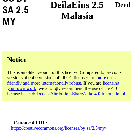
DeilaEins 2.5
Deed
SA 2.5
Malasía
MY
Notice
This is an older version of this license. Compared to previous
versions, the 4.0 versions of all CC licenses are
more user-
friendly and more internationally robust
. If you are
licensing
your own work
, we strongly recommend the use of the 4.0
license instead:
Deed - Attribution-ShareAlike 4.0 International
Canonical URL
https://creativecommons.org/licenses/by-sa/2.5/my/