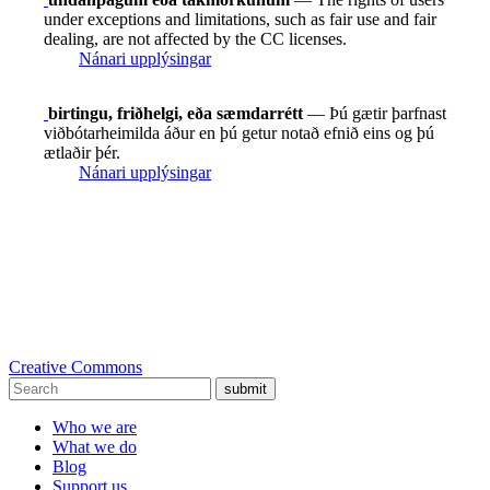
under exceptions and limitations, such as fair use and fair
dealing, are not affected by the CC licenses.
Nánari upplýsingar
birtingu, friðhelgi, eða sæmdarrétt
— Þú gætir þarfnast
viðbótarheimilda áður en þú getur notað efnið eins og þú
ætlaðir þér.
Nánari upplýsingar
Creative Commons
submit
Who we are
What we do
Blog
Support us