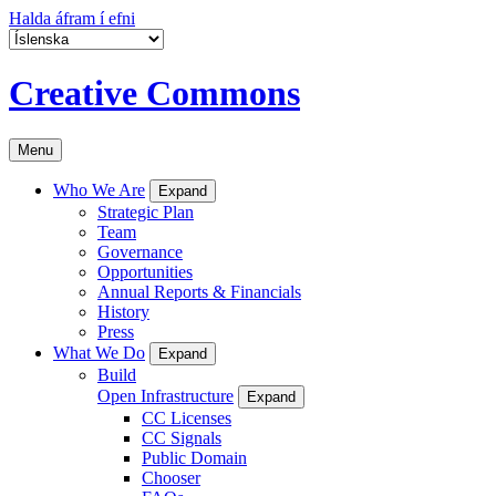
Halda áfram í efni
Creative Commons
Menu
Who We Are
Expand
Strategic Plan
Team
Governance
Opportunities
Annual Reports & Financials
History
Press
What We Do
Expand
Build
Open Infrastructure
Expand
CC Licenses
CC Signals
Public Domain
Chooser