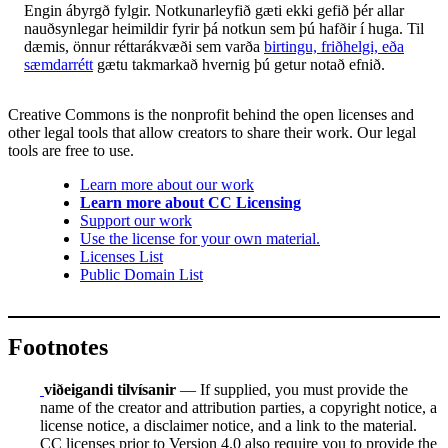
Engin ábyrgð fylgir. Notkunarleyfið gæti ekki gefið þér allar
nauðsynlegar heimildir fyrir þá notkun sem þú hafðir í huga. Til
dæmis, önnur réttarákvæði sem varða
birtingu, friðhelgi, eða
sæmdarrétt
gætu takmarkað hvernig þú getur notað efnið.
Creative Commons is the nonprofit behind the open licenses and
other legal tools that allow creators to share their work. Our legal
tools are free to use.
Learn more about our work
Learn more about CC Licensing
Support our work
Use the license for your own material.
Licenses List
Public Domain List
Footnotes
viðeigandi tilvísanir
— If supplied, you must provide the
name of the creator and attribution parties, a copyright notice, a
license notice, a disclaimer notice, and a link to the material.
CC licenses prior to Version 4.0 also require you to provide the