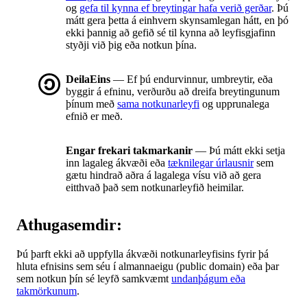
og
gefa til kynna ef breytingar hafa verið gerðar
. Þú
mátt gera þetta á einhvern skynsamlegan hátt, en þó
ekki þannig að gefið sé til kynna að leyfisgjafinn
styðji við þig eða notkun þína.
DeilaEins
— Ef þú endurvinnur, umbreytir, eða
byggir á efninu, verðurðu að dreifa breytingunum
þínum með
sama notkunarleyfi
og upprunalega
efnið er með.
Engar frekari takmarkanir
— Þú mátt ekki setja
inn lagaleg ákvæði eða
tæknilegar úrlausnir
sem
gætu hindrað aðra á lagalega vísu við að gera
eitthvað það sem notkunarleyfið heimilar.
Athugasemdir:
Þú þarft ekki að uppfylla ákvæði notkunarleyfisins fyrir þá
hluta efnisins sem séu í almannaeigu (public domain) eða þar
sem notkun þín sé leyfð samkvæmt
undanþágum eða
takmörkunum
.