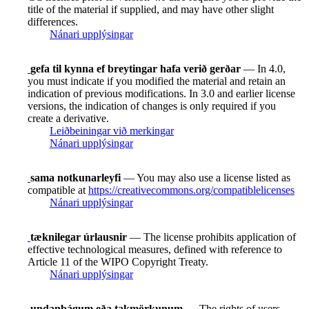
title of the material if supplied, and may have other slight
differences.
Nánari upplýsingar
gefa til kynna ef breytingar hafa verið gerðar
— In 4.0,
you must indicate if you modified the material and retain an
indication of previous modifications. In 3.0 and earlier license
versions, the indication of changes is only required if you
create a derivative.
Leiðbeiningar við merkingar
Nánari upplýsingar
sama notkunarleyfi
— You may also use a license listed as
compatible at
https://creativecommons.org/compatiblelicenses
Nánari upplýsingar
tæknilegar úrlausnir
— The license prohibits application of
effective technological measures, defined with reference to
Article 11 of the WIPO Copyright Treaty.
Nánari upplýsingar
undanþágum eða takmörkunum
— The rights of users