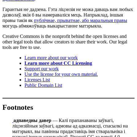
Гарантыя не дадзена. Гэта ліцэнзія не можа даваць вам любых
дазволаў, якія б вы намераваліся мець. Напрыклад, іншыя
правы такія як
публічнае, прыватнае, або маральныя правы
могуць абмяжоўваць выкарыстанне матэрыяла.
Creative Commons is the nonprofit behind the open licenses and
other legal tools that allow creators to share their work. Our legal
tools are free to use.
Learn more about our work
Learn more about CC Licensing
Support our work
Use the license for your own material.
Licenses List
Public Domain List
Footnotes
адпаведны давер
— Калі прапанаваны заўвагі,
ліцэнзійныя заўвагі, адмовы ад адказнасці, спасылкі на
матэрыял, вы павінны прадаставіць імя стваральніка і
пазнакі іншых удзельнікаў. Ліцэнзіі СС да версіі 4.0