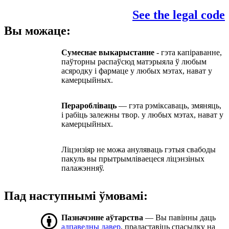
See the legal code
Вы можаце:
Сумеснае выкарыстанне
- гэта капіраванне,
паўторны распаўсюд матэрыяла ў любым
асяродку і фармаце у любых мэтах, нават у
камерцыйных.
Пераробліваць
— гэта рэміксаваць, змяняць,
і рабіць залежны твор. у любых мэтах, нават у
камерцыйных.
Ліцэнзіяр не можа ануляваць гэтыя свабоды
пакуль вы прытрымліваецеся ліцэнзіных
палажэнняў.
Пад наступнымі ўмовамі:
Пазначэнне аўтарства
— Вы павінны даць
адпаведны давер
, прадаставіць спасылку на