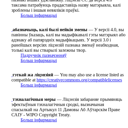
таксама патрабуюць прадаставіць назву матэрыяла, калі
зроблены і іншыя невялікія праўкі.
Больш інфармацыі
абазначыць, калі былі нейкія змены
— У версіі 4.0, вы
павінны ўказаць, калі вы мадыфікавалі гэты матэрыял або
адзнаку аб папярэдніх мадыфікацыях. У версіі 3.0 і
ранейшых версіях ліцэнзій пазнака зменаў неабходная,
толькі калі вы стварылі залежны твор.
Падручнік пазначэнняў
Больш інфармацыі
гэткай жа ліцэнзіяй
— You may also use a license listed as
compatible at
https://creativecommons.org/compatiblelicenses
Больш інфармацыі
тэхналагічныя меры
— Ліцэнзія забараняе прымяняць
эфектыўныя тэхналагічныя сродкі, вызначыная
спасылкай на Артыкул 11 Дамовы Аб Аўтарскім Праве
САІУ - WIPO Copyright Treaty.
Больш інфармацыі