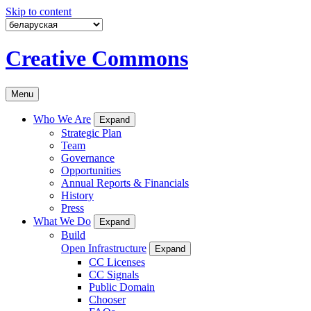
Skip to content
Creative Commons
Menu
Who We Are
Expand
Strategic Plan
Team
Governance
Opportunities
Annual Reports & Financials
History
Press
What We Do
Expand
Build
Open Infrastructure
Expand
CC Licenses
CC Signals
Public Domain
Chooser