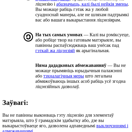
ліцэнзію і
абазначыць, калі былі нейкія змены
.
Вы можаце рабіць гэтак жа у любой
суадноснай манеры, але не шляхам падтрымкі
вас або вашага выкарыстання ліцэнзіярам.
На тых самых умовах
— Калі вы рэміксуеце,
або робіце твор на гатовым матэрыяле, вы
павінны распаўсюджваць ваш унёсак пад
гэткай жа ліцэнзіяй
як арыгінальная.
Няма дададковых абмежаванняў
— Вы не
можаце прымяніць юрыдычныя палажэнні
або
тэхналагічныя меры
што легальна
абмяжоўваюць іншых асоб рабіць усё згодна
ліцэнзійных дазволаў.
Заўвагі:
Вы не павінны выконваць гэту ліцэнзію для элементаў
матэрыяла, што ў грамадскім здабытку або, дзе вы
выкарыстоўваеце яго, дазволена адпаведнымі
выключэннямі і
адмежаваннямі
.