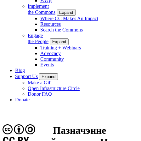
FAQs
Implement
the Commons
Expand
Where CC Makes An Impact
Resources
Search the Commons
Engage
the People
Expand
Training + Webinars
Advocacy
Community
Events
Blog
Support Us
Expand
Make a Gift
Open Infrastructure Circle
Donor FAQ
Donate
Пазначэнне
CC BY-