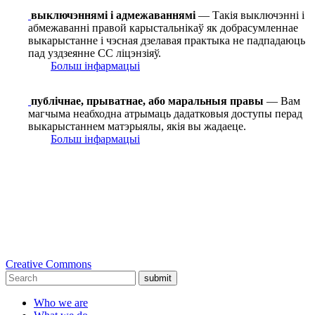
выключэннямі і адмежаваннямі
— Такія выключэнні і
абмежаванні правой карыстальнікаў як добрасумленнае
выкарыстанне і чэсная дзелавая практыка не падпадаюць
пад уздзеянне СС ліцэнзіяў.
Больш інфармацыі
публічнае, прыватнае, або маральныя правы
— Вам
магчыма неабходна атрымаць дадатковыя доступы перад
выкарыстаннем матэрыялы, якія вы жадаеце.
Больш інфармацыі
Creative Commons
submit
Who we are