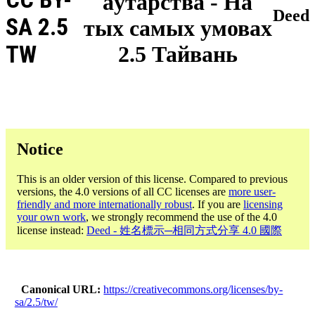
аўтарства - На
Deed
SA 2.5
тых самых умовах
TW
2.5 Тайвань
Notice
This is an older version of this license. Compared to previous
versions, the 4.0 versions of all CC licenses are
more user-
friendly and more internationally robust
. If you are
licensing
your own work
, we strongly recommend the use of the 4.0
license instead:
Deed - 姓名標示─相同方式分享 4.0 國際
Canonical URL
https://creativecommons.org/licenses/by-
sa/2.5/tw/