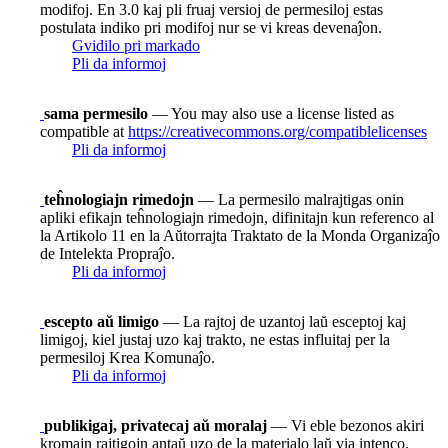
modifoj. En 3.0 kaj pli fruaj versioj de permesiloj estas
postulata indiko pri modifoj nur se vi kreas devenaĵon.
Gvidilo pri markado
Pli da informoj
sama permesilo
— You may also use a license listed as
compatible at
https://creativecommons.org/compatiblelicenses
Pli da informoj
teĥnologiajn rimedojn
— La permesilo malrajtigas onin
apliki efikajn teĥnologiajn rimedojn, difinitajn kun referenco al
la Artikolo 11 en la Aŭtorrajta Traktato de la Monda Organizaĵo
de Intelekta Propraĵo.
Pli da informoj
escepto aŭ limigo
— La rajtoj de uzantoj laŭ esceptoj kaj
limigoj, kiel justaj uzo kaj trakto, ne estas influitaj per la
permesiloj Krea Komunaĵo.
Pli da informoj
publikigaj, privatecaj aŭ moralaj
— Vi eble bezonos akiri
kromajn rajtigojn antaŭ uzo de la materialo laŭ via intenco.