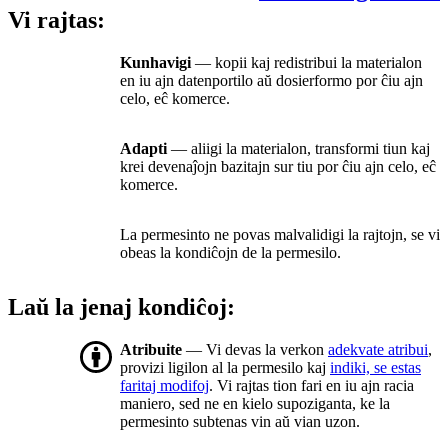
Vi rajtas:
Kunhavigi
— kopii kaj redistribui la materialon
en iu ajn datenportilo aŭ dosierformo por ĉiu ajn
celo, eĉ komerce.
Adapti
— aliigi la materialon, transformi tiun kaj
krei devenaĵojn bazitajn sur tiu por ĉiu ajn celo, eĉ
komerce.
La permesinto ne povas malvalidigi la rajtojn, se vi
obeas la kondiĉojn de la permesilo.
Laŭ la jenaj kondiĉoj:
Atribuite
— Vi devas la verkon
adekvate atribui
,
provizi ligilon al la permesilo kaj
indiki, se estas
faritaj modifoj
. Vi rajtas tion fari en iu ajn racia
maniero, sed ne en kielo supoziganta, ke la
permesinto subtenas vin aŭ vian uzon.