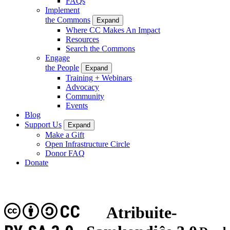
FAQs
Implement
the Commons
Expand
Where CC Makes An Impact
Resources
Search the Commons
Engage
the People
Expand
Training + Webinars
Advocacy
Community
Events
Blog
Support Us
Expand
Make a Gift
Open Infrastructure Circle
Donor FAQ
Donate
CC
Atribuite-