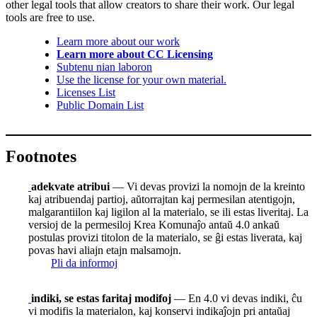
other legal tools that allow creators to share their work. Our legal
tools are free to use.
Learn more about our work
Learn more about CC Licensing
Subtenu nian laboron
Use the license for your own material.
Licenses List
Public Domain List
Footnotes
adekvate atribui
— Vi devas provizi la nomojn de la kreinto
kaj atribuendaj partioj, aŭtorrajtan kaj permesilan atentigojn,
malgarantiilon kaj ligilon al la materialo, se ili estas liveritaj. La
versioj de la permesiloj Krea Komunaĵo antaŭ 4.0 ankaŭ
postulas provizi titolon de la materialo, se ĝi estas liverata, kaj
povas havi aliajn etajn malsamojn.
Pli da informoj
indiki, se estas faritaj modifoj
— En 4.0 vi devas indiki, ĉu
vi modifis la materialon, kaj konservi indikaĵojn pri antaŭaj