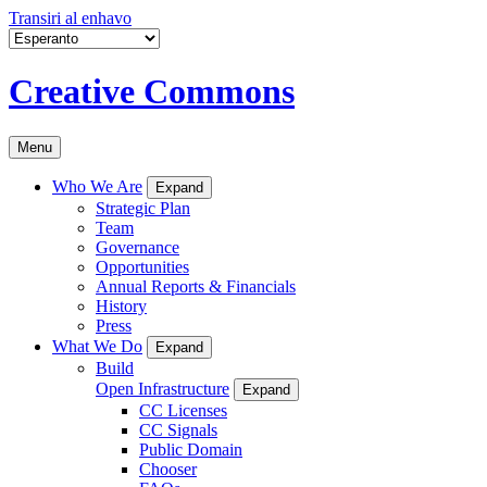
Transiri al enhavo
Creative Commons
Menu
Who We Are
Expand
Strategic Plan
Team
Governance
Opportunities
Annual Reports & Financials
History
Press
What We Do
Expand
Build
Open Infrastructure
Expand
CC Licenses
CC Signals
Public Domain
Chooser