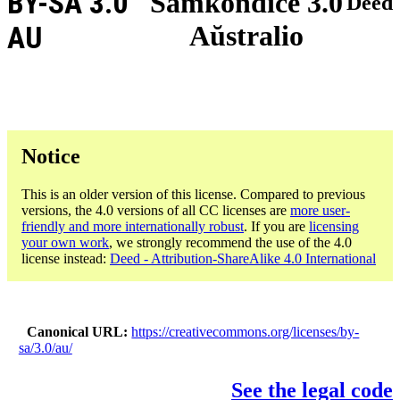
BY-SA 3.0
Samkondiĉe 3.0
Deed
Aŭstralio
AU
Notice
This is an older version of this license. Compared to previous
versions, the 4.0 versions of all CC licenses are
more user-
friendly and more internationally robust
. If you are
licensing
your own work
, we strongly recommend the use of the 4.0
license instead:
Deed - Attribution-ShareAlike 4.0 International
Canonical URL
https://creativecommons.org/licenses/by-
sa/3.0/au/
See the legal code