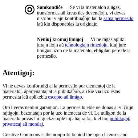
Samkondiĉe
— Se vi la materialon aliigas,
transformas aŭ kreas ties devenaĵojn, vi devas
distribui viajn kontribuaĵojn laŭ la
sama permesilo
laŭ kiu disponeblas la originaĵo.
Neniuj kromaj limigoj
— Vi ne rajtas apliki
jurajn ilojn aŭ
teĥnologiajn rimedojn
, kiuj jure
limigus uzon de la materialo, ebligitan pere de la
permesilo.
Atentigoj:
Vi ne devas konformiĝi al la permesilo por elementoj de la
materialoj, apartenantaj al la publikaĵaro, aŭ kie via uzo estas
permesita laŭ aplikebla
escepto aŭ limigo
.
Oni liveras neniun garantion. La permesilo eble ne donas al vi ĉiujn
rajtigojn, bezonatajn por la uzo intencata de vi. La utiligon de la
materialo povas limigi ekzemple iuj aliaj rajtoj, kiel tiuj
publikigaj,
privatecaj aŭ moralaj
.
Creative Commons is the nonprofit behind the open licenses and