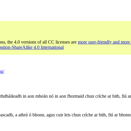
ons, the 4.0 versions of all CC licenses are
more user-friendly and more 
bution-ShareAlike 4.0 International
au/
thdháileadh in aon mheán nó in aon fhormaid chun críche ar bith, fiú ar
scadh, a athrú ó bhonn, agus cuir leis chun críche ar bith, fiú ar bhonn t