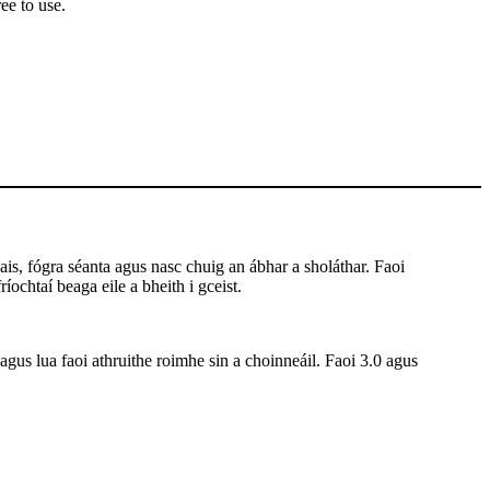
ee to use.
is, fógra séanta agus nasc chuig an ábhar a sholáthar. Faoi
íochtaí beaga eile a bheith i gceist.
 agus lua faoi athruithe roimhe sin a choinneáil. Faoi 3.0 agus