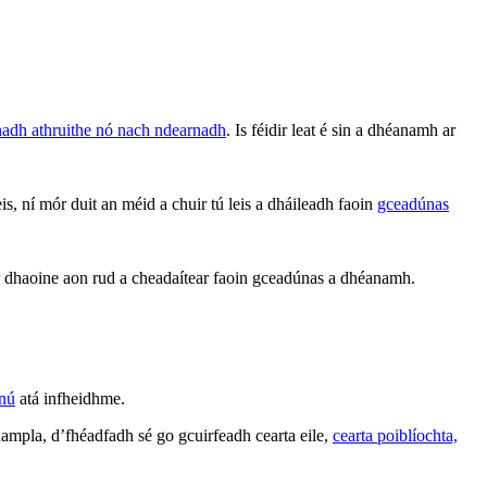
rnadh athruithe nó nach ndearnadh
. Is féidir leat é sin a dhéanamh ar
 ní mór duit an méid a chuir tú leis a dháileadh faoin
gceadúnas
 ar dhaoine aon rud a cheadaítear faoin gceadúnas a dhéanamh.
nnú
atá infheidhme.
ampla, d’fhéadfadh sé go gcuirfeadh cearta eile,
cearta poiblíochta,