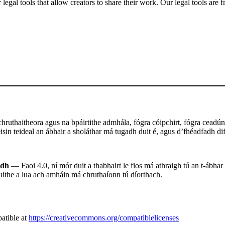
gal tools that allow creators to share their work. Our legal tools are fr
ruthaitheora agus na bpáirtithe admhála, fógra cóipchirt, fógra ceadúna
sin teideal an ábhair a sholáthar má tugadh duit é, agus d’fhéadfadh difr
adh
— Faoi 4.0, ní mór duit a thabhairt le fios má athraigh tú an t-ábhar
uithe a lua ach amháin má chruthaíonn tú díorthach.
atible at
https://creativecommons.org/compatiblelicenses