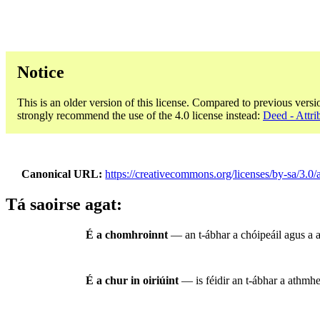
Notice
This is an older version of this license. Compared to previous versi
strongly recommend the use of the 4.0 license instead:
Deed - Attri
Canonical URL
https://creativecommons.org/licenses/by-sa/3.0/
Tá saoirse agat:
É a chomhroinnt
— an t-ábhar a chóipeáil agus a a
É a chur in oiriúint
— is féidir an t-ábhar a athmhea