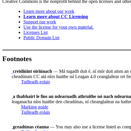
Creative Commons is the nonprofit behind the open licenses and other le
Learn more about our work
Learn more about CC Licensing
Support our work
Use the license for your own material.
Licenses List
Public Domain List
Footnotes
creidiúint oiriúnach
— Má tugadh duit é, ní mór duit ainm an ch
cheadúnais CC atá níos luaithe ná Leagan 4.0 ceanglaítear ort frei
Tuilleadh eolais
a thabhairt le fios an ndearnadh athruithe nó nach ndearn
leaganacha níos luaithe den cheadúnas, ní cheanglaítear na hathr
Marking guide
Tuilleadh eolais
gceadúnas céanna
— You may also use a license listed as comp