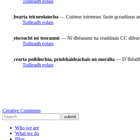
Tuilleadh eolais
bearta teicneolaíocha
— Cuirtear toirmeasc faoin gceadúnas ar
Tuilleadh eolais
eisceacht nó teorannú
— Ní dhéanann na ceadúnais CC difear do 
Tuilleadh eolais
cearta poiblíochta, príobháideachais nó morálta
— D’fhéadfad
Tuilleadh eolais
Creative Commons
submit
Who we are
What we do
Blog