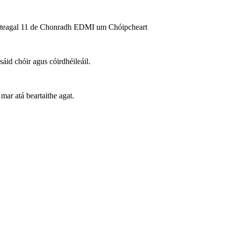
 Airteagal 11 de Chonradh EDMI um Chóipcheart
id chóir agus cóirdhéileáil.
mar atá beartaithe agat.