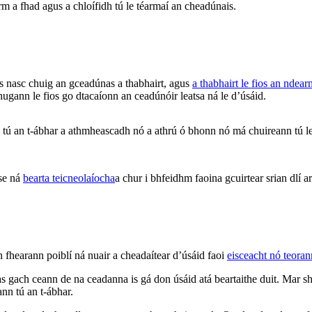
irm a fhad agus a chloífidh tú le téarmaí an cheadúnais.
 nasc chuig an gceadúnas a thabhairt, agus
a thabhairt le fios an ndea
hugann le fios go dtacaíonn an ceadúnóir leatsa ná le d’úsáid.
an t-ábhar a athmheascadh nó a athrú ó bhonn nó má chuireann tú leis,
ise ná
bearta teicneolaíocha
a chur i bhfeidhm faoina gcuirtear srian dlí
n fhearann poiblí ná nuair a cheadaítear d’úsáid faoi
eisceacht nó teora
 gach ceann de na ceadanna is gá don úsáid atá beartaithe duit. Mar sh
ann tú an t-ábhar.