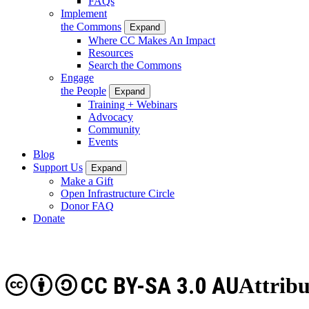
FAQs
Implement
the Commons
Expand
Where CC Makes An Impact
Resources
Search the Commons
Engage
the People
Expand
Training + Webinars
Advocacy
Community
Events
Blog
Support Us
Expand
Make a Gift
Open Infrastructure Circle
Donor FAQ
Donate
CC BY-SA 3.0 AU
Attribu