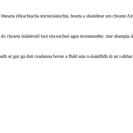
 bhearta éifeachtacha teicneolaíochta, bearta a shainítear um cheann
chearta úsáideoirí faoi eisceachtaí agus teorannuithe, mar shampla úsá
h sé gur gá duit ceadanna breise a fháil sula n-úsáidfidh tú an t-ábhar 