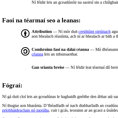
Ní féidir leis an gceadúnóir na saoirsí sin a chúlgha
Faoi na téarmaí seo a leanas:
Attribution
— Ní mór duit
creidiúint oiriúnach
agus
aon bhealach réasúnta, ach ní ar bhealach ar bith a t
Comhroinn faoi na dálaí céanna
— Má dhéanann tú 
céanna
leis an mbunsaothar.
Gan srianta breise
— Ní féidir leat téarmaí dlí bre
Fógraí:
Ní gá duit cloí leis an gceadúnas le haghaidh gnéithe den ábhar atá sa
Ní thugtar aon bharánta. D’fhéadfadh sé nach dtabharfadh an ceadúnas
príobháideachais nó morálta
, cuir i gcás, teorainn ar an gcaoi a úsáide