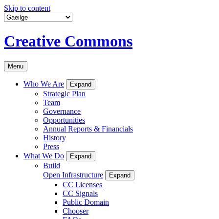
Skip to content
Creative Commons
Menu
Who We Are
Expand
Strategic Plan
Team
Governance
Opportunities
Annual Reports & Financials
History
Press
What We Do
Expand
Build
Open Infrastructure
Expand
CC Licenses
CC Signals
Public Domain
Chooser