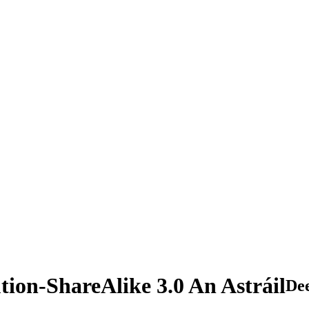
tion-ShareAlike 3.0 An Astráil
De