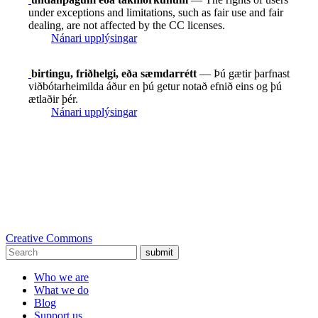
under exceptions and limitations, such as fair use and fair
dealing, are not affected by the CC licenses.
Nánari upplýsingar
birtingu, friðhelgi, eða sæmdarrétt
— Þú gætir þarfnast
viðbótarheimilda áður en þú getur notað efnið eins og þú
ætlaðir þér.
Nánari upplýsingar
Creative Commons
submit
Who we are
What we do
Blog
Support us