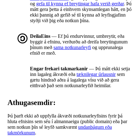
og
gefa til kynna ef breytingar hafa verið gerðar
. Þú
mátt gera þetta á einhvern skynsamlegan hátt, en þó
ekki þannig að gefið sé til kynna að leyfisgjafinn
styðji við þig eða notkun þína.
DeilaEins
— Ef þú endurvinnur, umbreytir, eða
byggir á efninu, verðurðu að dreifa breytingunum
þínum með
sama notkunarleyfi
og upprunalega
efnið er með.
Engar frekari takmarkanir
— Þú mátt ekki setja
inn lagaleg ákvæði eða
tæknilegar úrlausnir
sem
gætu hindrað aðra á lagalega vísu við að gera
eitthvað það sem notkunarleyfið heimilar.
Athugasemdir:
Þú þarft ekki að uppfylla ákvæði notkunarleyfisins fyrir þá
hluta efnisins sem séu í almannaeigu (public domain) eða þar
sem notkun þín sé leyfð samkvæmt
undanþágum eða
takmörkunum
.