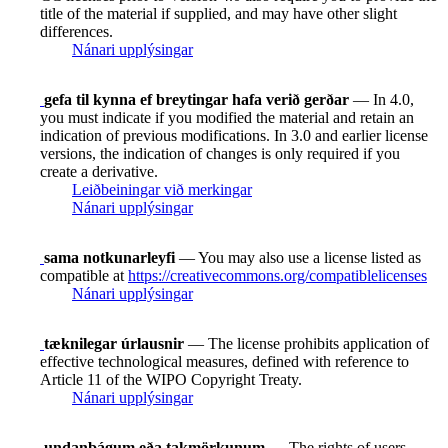
title of the material if supplied, and may have other slight
differences.
Nánari upplýsingar
gefa til kynna ef breytingar hafa verið gerðar
— In 4.0,
you must indicate if you modified the material and retain an
indication of previous modifications. In 3.0 and earlier license
versions, the indication of changes is only required if you
create a derivative.
Leiðbeiningar við merkingar
Nánari upplýsingar
sama notkunarleyfi
— You may also use a license listed as
compatible at
https://creativecommons.org/compatiblelicenses
Nánari upplýsingar
tæknilegar úrlausnir
— The license prohibits application of
effective technological measures, defined with reference to
Article 11 of the WIPO Copyright Treaty.
Nánari upplýsingar
undanþágum eða takmörkunum
— The rights of users