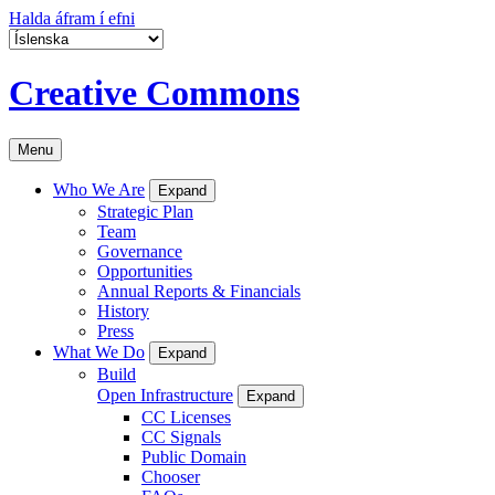
Halda áfram í efni
Creative Commons
Menu
Who We Are
Expand
Strategic Plan
Team
Governance
Opportunities
Annual Reports & Financials
History
Press
What We Do
Expand
Build
Open Infrastructure
Expand
CC Licenses
CC Signals
Public Domain
Chooser