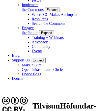
FAQs
Implement
the Commons
Expand
Where CC Makes An Impact
Resources
Search the Commons
Engage
the People
Expand
Training + Webinars
Advocacy
Community
Events
Blog
Support Us
Expand
Make a Gift
Open Infrastructure Circle
Donor FAQ
Donate
TilvísunHöfundar-
CC BY-