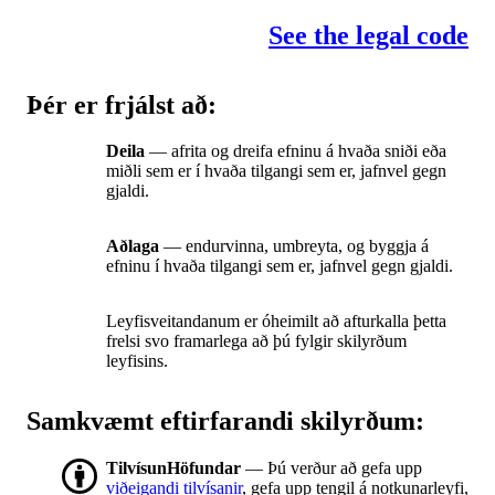
See the legal code
Þér er frjálst að:
Deila
— afrita og dreifa efninu á hvaða sniði eða
miðli sem er í hvaða tilgangi sem er, jafnvel gegn
gjaldi.
Aðlaga
— endurvinna, umbreyta, og byggja á
efninu í hvaða tilgangi sem er, jafnvel gegn gjaldi.
Leyfisveitandanum er óheimilt að afturkalla þetta
frelsi svo framarlega að þú fylgir skilyrðum
leyfisins.
Samkvæmt eftirfarandi skilyrðum:
TilvísunHöfundar
— Þú verður að gefa upp
viðeigandi tilvísanir
, gefa upp tengil á notkunarleyfi,