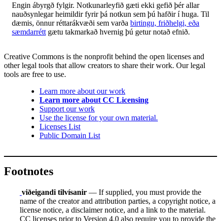
Engin ábyrgð fylgir. Notkunarleyfið gæti ekki gefið þér allar
nauðsynlegar heimildir fyrir þá notkun sem þú hafðir í huga. Til
dæmis, önnur réttarákvæði sem varða
birtingu, friðhelgi, eða
sæmdarrétt
gætu takmarkað hvernig þú getur notað efnið.
Creative Commons is the nonprofit behind the open licenses and
other legal tools that allow creators to share their work. Our legal
tools are free to use.
Learn more about our work
Learn more about CC Licensing
Support our work
Use the license for your own material.
Licenses List
Public Domain List
Footnotes
viðeigandi tilvísanir
— If supplied, you must provide the
name of the creator and attribution parties, a copyright notice, a
license notice, a disclaimer notice, and a link to the material.
CC licenses prior to Version 4.0 also require you to provide the