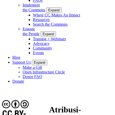
FAQs
Implement
the Commons
Expand
Where CC Makes An Impact
Resources
Search the Commons
Engage
the People
Expand
Training + Webinars
Advocacy
Community
Events
Blog
Support Us
Expand
Make a Gift
Open Infrastructure Circle
Donor FAQ
Donate
Atribusi-
CC BY-