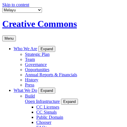
Skip to content
Creative Commons
Menu
Who We Are
Expand
Strategic Plan
Team
Governance
Opportunities
Annual Reports & Financials
History
Press
What We Do
Expand
Build
Open Infrastructure
Expand
CC Licenses
CC Signals
Public Domain
Chooser