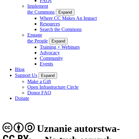
FAQs
Implement
the Commons
Expand
Where CC Makes An Impact
Resources
Search the Commons
Engage
the People
Expand
Training + Webinars
Advocacy
Community
Events
Blog
Support Us
Expand
Make a Gift
Open Infrastructure Circle
Donor FAQ
Donate
Uznanie autorstwa-
CC BY-