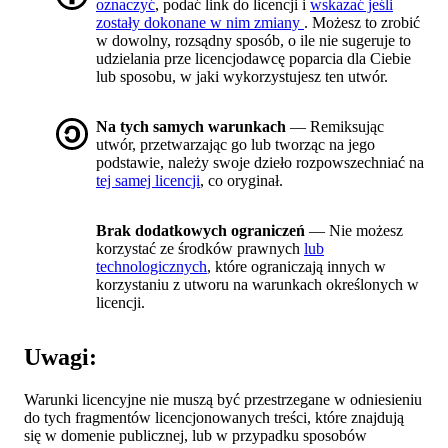
oznaczyć
, podać link do licencji i
wskazać jeśli
zostały dokonane w nim zmiany
. Możesz to zrobić
w dowolny, rozsądny sposób, o ile nie sugeruje to
udzielania prze licencjodawcę poparcia dla Ciebie
lub sposobu, w jaki wykorzystujesz ten utwór.
Na tych samych warunkach
— Remiksując
utwór, przetwarzając go lub tworząc na jego
podstawie, należy swoje dzieło rozpowszechniać na
tej samej licencji
, co oryginał.
Brak dodatkowych ograniczeń
— Nie możesz
korzystać ze środków prawnych
lub
technologicznych
, które ograniczają innych w
korzystaniu z utworu na warunkach określonych w
licencji.
Uwagi:
Warunki licencyjne nie muszą być przestrzegane w odniesieniu
do tych fragmentów licencjonowanych treści, które znajdują
się w domenie publicznej, lub w przypadku sposobów