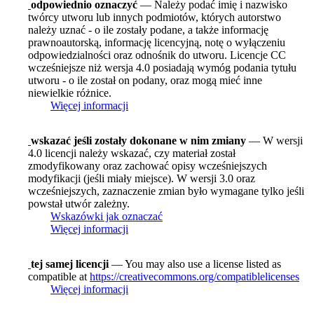
odpowiednio oznaczyć
— Należy podać imię i nazwisko
twórcy utworu lub innych podmiotów, których autorstwo
należy uznać - o ile zostały podane, a także informację
prawnoautorską, informację licencyjną, notę o wyłączeniu
odpowiedzialności oraz odnośnik do utworu. Licencje CC
wcześniejsze niż wersja 4.0 posiadają wymóg podania tytułu
utworu - o ile został on podany, oraz mogą mieć inne
niewielkie różnice.
Więcej informacji
wskazać jeśli zostały dokonane w nim zmiany
— W wersji
4.0 licencji należy wskazać, czy materiał został
zmodyfikowany oraz zachować opisy wcześniejszych
modyfikacji (jeśli miały miejsce). W wersji 3.0 oraz
wcześniejszych, zaznaczenie zmian było wymagane tylko jeśli
powstał utwór zależny.
Wskazówki jak oznaczać
Więcej informacji
tej samej licencji
— You may also use a license listed as
compatible at
https://creativecommons.org/compatiblelicenses
Więcej informacji