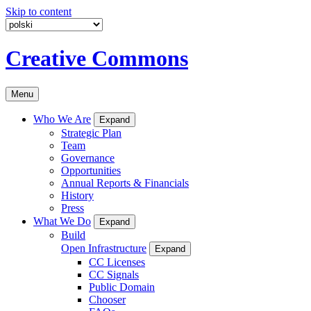
Skip to content
Creative Commons
Menu
Who We Are
Expand
Strategic Plan
Team
Governance
Opportunities
Annual Reports & Financials
History
Press
What We Do
Expand
Build
Open Infrastructure
Expand
CC Licenses
CC Signals
Public Domain
Chooser