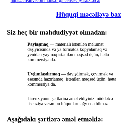
https://creativecommons.org/licenses/by-sa/3.0/ca/
Hüquqi məcəlləyə bax
Siz heç bir məhdudiyyət olmadan:
Paylaşmaq
— materialı istənilən məlumat
daşıyıcısında və ya formatda kopyalamaq və
yenidən yaymaq istənilən məqsəd üçün, hətta
kommersiya da.
Uyğunlaşdırmaq
— dəyişdirmək, çevirmək və
əsasında hazırlamaq. istənilən məqsəd üçün, hətta
kommersiya da.
Lisenziyanın şərtlərinə əməl etdiyiniz müddətcə
lisenziya verən bu hüquqları ləğv edə bilməz
Aşağıdakı şərtlərə əməl etməklə: