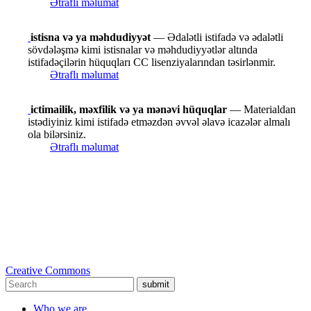
Ətraflı məlumat
istisna və ya məhdudiyyət
— Ədalətli istifadə və ədalətli
sövdələşmə kimi istisnalar və məhdudiyyətlər altında
istifadəçilərin hüquqları CC lisenziyalarından təsirlənmir.
Ətraflı məlumat
ictimailik, məxfilik və ya mənəvi hüquqlar
— Materialdan
istədiyiniz kimi istifadə etməzdən əvvəl əlavə icazələr almalı
ola bilərsiniz.
Ətraflı məlumat
Creative Commons
submit
Who we are