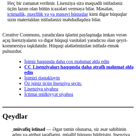
Heç bir zəmanət verilmir. Lisenziya sizə məqsədli istifadəniz
üçün lazım olan bütün icazələri verməyə bilər. Məsələn,
ictimailik, məxfilik və ya mənəvi hüquqlar
kimi digər hüquqlar
sizin materialdan istifadənizi məhdudlaşdıra bilər.
Creative Commons, yaradıcılara işlərini paylaşmağa imkan verən
açıq lisenziyaların və digər hüquqi vasitələri yaradıcısı olan qeyri-
kommersiya təşkilatıdır. Hüquqi alətlərimizdən istifadə etmək
pulsuzdur.
İşimiz haqqında daha çox məlumat əldə edin
CC Lisenziyaları haqqında daha ətraflı məlumat əldə
edin
İşimizi dəstəkləyin
Öz işiniz üçün lisenziya seçin.
Lisenziya siyahısı
İctimai mülkiyyət siyahısı
Qeydlər
müvafiq istinad
— Əgər təmin olunarsa, siz əsər sahibinin
adını və atribut tərəflərini, müəllif hüququ bildirişini, lisenziya