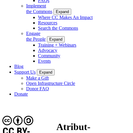
FAQs
Implement
the Commons
Expand
Where CC Makes An Impact
Resources
Search the Commons
Engage
the People
Expand
Training + Webinars
Advocacy
Community
Events
Blog
Support Us
Expand
Make a Gift
Open Infrastructure Circle
Donor FAQ
Donate
Atribut-
CC BY-