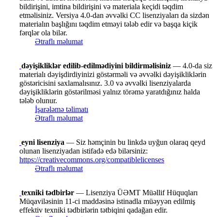
bildirişini, imtina bildirişini və materiala keçidi təqdim
etməlisiniz. Versiya 4.0-dan əvvəlki CC lisenziyaları da sizdən
materialın başlığını təqdim etməyi tələb edir və başqa kiçik
fərqlər ola bilər.
Ətraflı məlumat
dəyişikliklər edilib-edilmədiyini bildirməlisiniz
— 4.0-da siz
materialı dəyişdirdiyinizi göstərməli və əvvəlki dəyişikliklərin
göstəricisini saxlamalısınız. 3.0 və əvvəlki lisenziyalarda
dəyişikliklərin göstərilməsi yalnız törəmə yaratdığınız halda
tələb olunur.
İşarələmə təlimatı
Ətraflı məlumat
eyni lisenziya
— Siz həmçinin bu linkdə uyğun olaraq qeyd
olunan lisenziyadan istifadə edə bilərsiniz:
https://creativecommons.org/compatiblelicenses
Ətraflı məlumat
texniki tədbirlər
— Lisenziya ÜƏMT Müəllif Hüquqları
Müqaviləsinin 11-ci maddəsinə istinadla müəyyən edilmiş
effektiv texniki tədbirlərin tətbiqini qadağan edir.