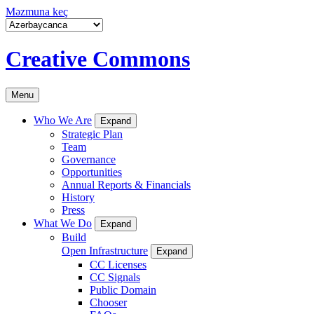
Məzmuna keç
Creative Commons
Menu
Who We Are
Expand
Strategic Plan
Team
Governance
Opportunities
Annual Reports & Financials
History
Press
What We Do
Expand
Build
Open Infrastructure
Expand
CC Licenses
CC Signals
Public Domain
Chooser