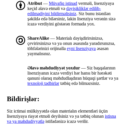
Atribut
—
Müvafiq istinad
verməli, lisenziyaya
keçid əlavə etməli və
dəyişikliklər edilib-
edilmədiyini bildirməlisiniz
. Siz bunu istənilən
şəkildə edə bilərsiniz, lakin lisenziya verənin sizə
icazə verdiyini göstərən formada yox.
ShareAlike
— Materialı dəyişdirirsinizsə,
çevirirsinizsə və ya onun əsasında yaradırsınızsa,
töhfələrinizi orijinalla
eyni lisenziyaya
əsasən
yaymalısınız.
Əlavə məhdudiyyət yoxdur
— Siz başqalarının
lisenziyanın icazə verdiyi hər hansı bir hərəkəti
qanuni olaraq məhdudlaşdıran hüquqi şərtlər və ya
texnoloji tədbirlər
tətbiq edə bilməzsiniz.
Bildirişlər:
Siz ictimai mülkiyyətdə olan materialın elementləri üçün
lisenziyaya riayət etməli deyilsiniz və ya tətbiq olunan
istisna
və ya məhdudiyyətlə
istifadənizə icazə verilir.