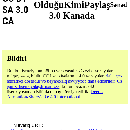
OlduğuKimiPaylaş
Sənəd
SA 3.0
3.0 Kanada
CA
Bildiri
Bu, bu lisenziyanın köhnə versiyasıdır. Əvvəlki versiyalarla
müqayisədə, bütün CC lisenziyalarının 4.0 versiyaları
daha çox
istifadəçi dostudur və beynəlxalq səviyyədə daha etibarlıdır.
Öz
işinizi lisenziyalaşdırırsınızsa
, bunun əvəzinə 4.0
lisenziyasından istifadə etməyi tövsiyə edirik:
Deed -
Attribution-ShareAlike 4.0 International
Müvafiq URL