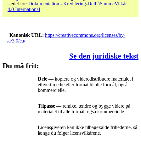
stedet for:
Dokumentation - Kreditering-DelPåSammeVilkår
4.0 International
Kanonisk URL
https://creativecommons.org/licenses/by-
sa/3.0/ca/
Se den juridiske tekst
Du må frit:
Dele
— kopiere og videredistribuere materialet i
ethvert medie eller format til alle formål, også
kommercielle.
Tilpasse
— remixe, ændre og bygge videre på
materialet til alle formål, også kommercielle.
Licensgiveren kan ikke tilbagekalde frihederne, så
længe du følger licensvilkårene.