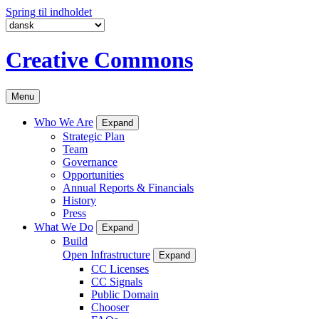
Spring til indholdet
Creative Commons
Menu
Who We Are
Expand
Strategic Plan
Team
Governance
Opportunities
Annual Reports & Financials
History
Press
What We Do
Expand
Build
Open Infrastructure
Expand
CC Licenses
CC Signals
Public Domain
Chooser