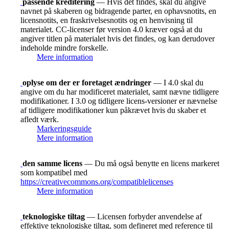
passende kreditering
— Hvis det findes, skal du angive
navnet på skaberen og bidragende parter, en ophavsnotits, en
licensnotits, en fraskrivelsesnotits og en henvisning til
materialet. CC-licenser før version 4.0 kræver også at du
angiver titlen på materialet hvis det findes, og kan derudover
indeholde mindre forskelle.
Mere information
oplyse om der er foretaget ændringer
— I 4.0 skal du
angive om du har modificeret materialet, samt nævne tidligere
modifikationer. I 3.0 og tidligere licens-versioner er nævnelse
af tidligere modifikationer kun påkrævet hvis du skaber et
afledt værk.
Markeringsguide
Mere information
den samme licens
— Du må også benytte en licens markeret
som kompatibel med
https://creativecommons.org/compatiblelicenses
Mere information
teknologiske tiltag
— Licensen forbyder anvendelse af
effektive teknologiske tiltag, som defineret med reference til