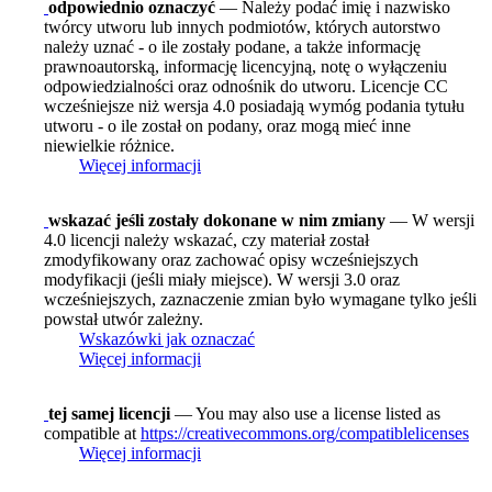
odpowiednio oznaczyć
— Należy podać imię i nazwisko
twórcy utworu lub innych podmiotów, których autorstwo
należy uznać - o ile zostały podane, a także informację
prawnoautorską, informację licencyjną, notę o wyłączeniu
odpowiedzialności oraz odnośnik do utworu. Licencje CC
wcześniejsze niż wersja 4.0 posiadają wymóg podania tytułu
utworu - o ile został on podany, oraz mogą mieć inne
niewielkie różnice.
Więcej informacji
wskazać jeśli zostały dokonane w nim zmiany
— W wersji
4.0 licencji należy wskazać, czy materiał został
zmodyfikowany oraz zachować opisy wcześniejszych
modyfikacji (jeśli miały miejsce). W wersji 3.0 oraz
wcześniejszych, zaznaczenie zmian było wymagane tylko jeśli
powstał utwór zależny.
Wskazówki jak oznaczać
Więcej informacji
tej samej licencji
— You may also use a license listed as
compatible at
https://creativecommons.org/compatiblelicenses
Więcej informacji