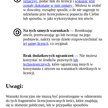
oznaczyć
, podać link do licencji i
wskazać jeśli
zostały dokonane w nim zmiany
. Możesz to zrobić
w dowolny, rozsądny sposób, o ile nie sugeruje to
udzielania prze licencjodawcę poparcia dla Ciebie
lub sposobu, w jaki wykorzystujesz ten utwór.
Na tych samych warunkach
— Remiksując
utwór, przetwarzając go lub tworząc na jego
podstawie, należy swoje dzieło rozpowszechniać na
tej samej licencji
, co oryginał.
Brak dodatkowych ograniczeń
— Nie możesz
korzystać ze środków prawnych
lub
technologicznych
, które ograniczają innych w
korzystaniu z utworu na warunkach określonych w
licencji.
Uwagi:
Warunki licencyjne nie muszą być przestrzegane w odniesieniu
do tych fragmentów licencjonowanych treści, które znajdują
się w domenie publicznej, lub w przypadku sposobów