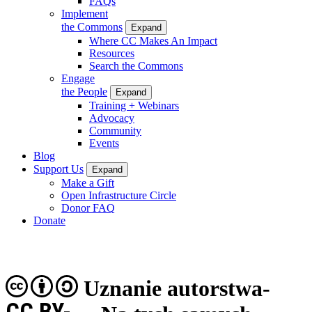
FAQs
Implement
the Commons
Expand
Where CC Makes An Impact
Resources
Search the Commons
Engage
the People
Expand
Training + Webinars
Advocacy
Community
Events
Blog
Support Us
Expand
Make a Gift
Open Infrastructure Circle
Donor FAQ
Donate
Uznanie autorstwa-
CC BY-