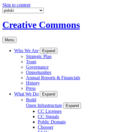
Skip to content
Creative Commons
Menu
Who We Are
Expand
Strategic Plan
Team
Governance
Opportunities
Annual Reports & Financials
History
Press
What We Do
Expand
Build
Open Infrastructure
Expand
CC Licenses
CC Signals
Public Domain
Chooser