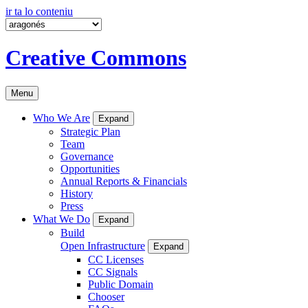
ir ta lo conteniu
Creative Commons
Menu
Who We Are
Expand
Strategic Plan
Team
Governance
Opportunities
Annual Reports & Financials
History
Press
What We Do
Expand
Build
Open Infrastructure
Expand
CC Licenses
CC Signals
Public Domain
Chooser