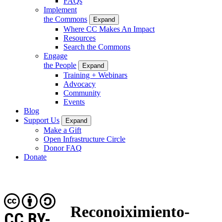
FAQs
Implement
the Commons
Expand
Where CC Makes An Impact
Resources
Search the Commons
Engage
the People
Expand
Training + Webinars
Advocacy
Community
Events
Blog
Support Us
Expand
Make a Gift
Open Infrastructure Circle
Donor FAQ
Donate
Reconoiximiento-
CC BY-