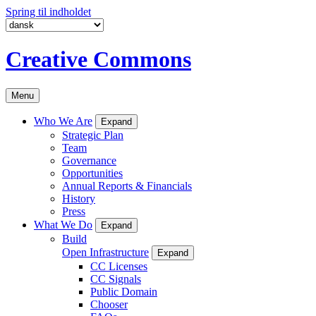
Spring til indholdet
Creative Commons
Menu
Who We Are
Expand
Strategic Plan
Team
Governance
Opportunities
Annual Reports & Financials
History
Press
What We Do
Expand
Build
Open Infrastructure
Expand
CC Licenses
CC Signals
Public Domain
Chooser