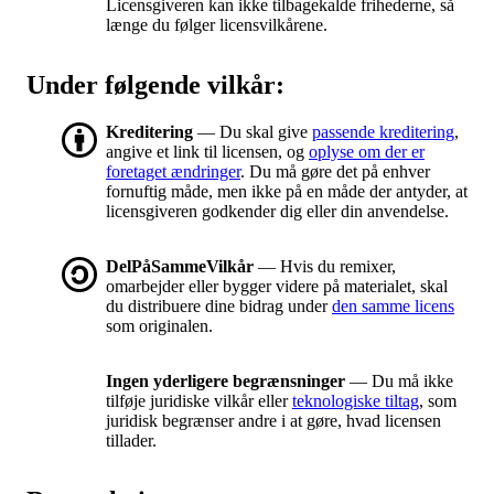
Licensgiveren kan ikke tilbagekalde frihederne, så
længe du følger licensvilkårene.
Under følgende vilkår:
Kreditering
— Du skal give
passende kreditering
,
angive et link til licensen, og
oplyse om der er
foretaget ændringer
. Du må gøre det på enhver
fornuftig måde, men ikke på en måde der antyder, at
licensgiveren godkender dig eller din anvendelse.
DelPåSammeVilkår
— Hvis du remixer,
omarbejder eller bygger videre på materialet, skal
du distribuere dine bidrag under
den samme licens
som originalen.
Ingen yderligere begrænsninger
— Du må ikke
tilføje juridiske vilkår eller
teknologiske tiltag
, som
juridisk begrænser andre i at gøre, hvad licensen
tillader.