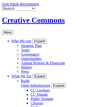
Zum Inhalt überspringen
Creative Commons
Menu
Who We Are
Expand
Strategic Plan
Team
Governance
Opportunities
Annual Reports & Financials
History
Press
What We Do
Expand
Build
Open Infrastructure
Expand
CC Licenses
CC Signals
Public Domain
Chooser