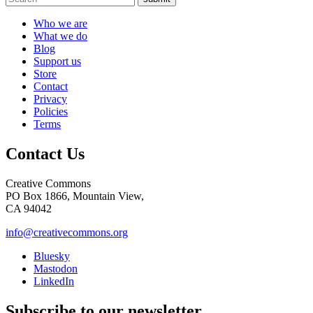
Who we are
What we do
Blog
Support us
Store
Contact
Privacy
Policies
Terms
Contact Us
Creative Commons
PO Box 1866, Mountain View,
CA 94042
info@creativecommons.org
Bluesky
Mastodon
LinkedIn
Subscribe to our newsletter