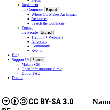
FAQs
Implement
the Commons
Expand
Where CC Makes An Impact
Resources
Search the Commons
Engage
the People
Expand
Training + Webinars
Advocacy
Community
Events
Blog
Support Us
Expand
Make a Gift
Open Infrastructure Circle
Donor FAQ
Donate
CC BY-SA 3.0
Name