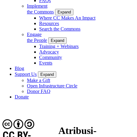
FAQs
Implement
the Commons
Expand
Where CC Makes An Impact
Resources
Search the Commons
Engage
the People
Expand
Training + Webinars
Advocacy
Community
Events
Blog
Support Us
Expand
Make a Gift
Open Infrastructure Circle
Donor FAQ
Donate
Atribusi-
CC BY-