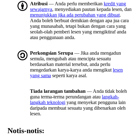
Atribusi
— Anda perlu memberikan
kredit yang
sewajarnya
, menyediakan pautan kepada lesen, dan
menunjukkan jika ada perubahan yang dibuat
.
Anda boleh berbuat demikian dengan apa jua cara
yang munasabah, tetapi bukan dengan cara yang
seolah-olah pemberi lesen yang mengiktiraf anda
atau penggunaan anda.
Perkongsian Serupa
— Jika anda mengadun
semula, mengubah atau mencipta sesuatu
berdasarkan material tersebut, anda perlu
mengedarkan karya-karya anda mengikut
lesen
yang sama
seperti karya asal.
Tiada larangan tambahan
— Anda tidak boleh
guna terma-terma perundangan atau
langkah-
langkah teknologi
yang menyekat pengguna lain
daripada membuat sesuatu yang dibenarkan oleh
lesen.
Notis-notis: