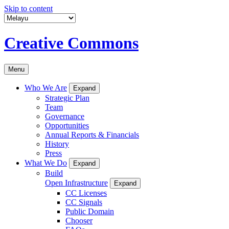
Skip to content
Creative Commons
Menu
Who We Are
Expand
Strategic Plan
Team
Governance
Opportunities
Annual Reports & Financials
History
Press
What We Do
Expand
Build
Open Infrastructure
Expand
CC Licenses
CC Signals
Public Domain
Chooser