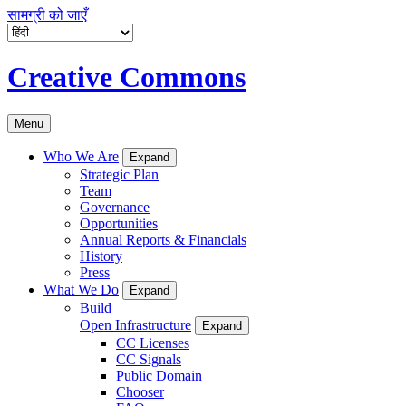
सामग्री को जाएँ
Creative Commons
Menu
Who We Are
Expand
Strategic Plan
Team
Governance
Opportunities
Annual Reports & Financials
History
Press
What We Do
Expand
Build
Open Infrastructure
Expand
CC Licenses
CC Signals
Public Domain
Chooser