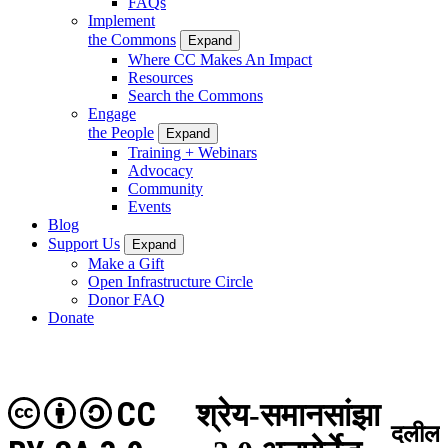
FAQs
Implement
the Commons
Expand
Where CC Makes An Impact
Resources
Search the Commons
Engage
the People
Expand
Training + Webinars
Advocacy
Community
Events
Blog
Support Us
Expand
Make a Gift
Open Infrastructure Circle
Donor FAQ
Donate
CC
श्रेय-समानसांझा
दलील