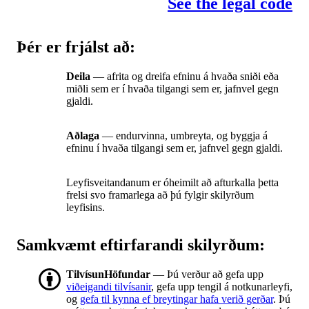
See the legal code
Þér er frjálst að:
Deila
— afrita og dreifa efninu á hvaða sniði eða
miðli sem er í hvaða tilgangi sem er, jafnvel gegn
gjaldi.
Aðlaga
— endurvinna, umbreyta, og byggja á
efninu í hvaða tilgangi sem er, jafnvel gegn gjaldi.
Leyfisveitandanum er óheimilt að afturkalla þetta
frelsi svo framarlega að þú fylgir skilyrðum
leyfisins.
Samkvæmt eftirfarandi skilyrðum:
TilvísunHöfundar
— Þú verður að gefa upp
viðeigandi tilvísanir
, gefa upp tengil á notkunarleyfi,
og
gefa til kynna ef breytingar hafa verið gerðar
. Þú