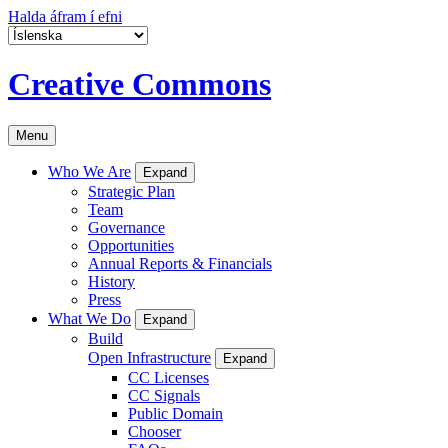
Halda áfram í efni
Creative Commons
Menu
Who We Are
Expand
Strategic Plan
Team
Governance
Opportunities
Annual Reports & Financials
History
Press
What We Do
Expand
Build
Open Infrastructure
Expand
CC Licenses
CC Signals
Public Domain
Chooser