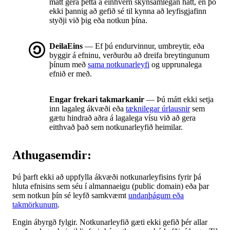
mátt gera þetta á einhvern skynsamlegan hátt, en þó
ekki þannig að gefið sé til kynna að leyfisgjafinn
styðji við þig eða notkun þína.
DeilaEins
— Ef þú endurvinnur, umbreytir, eða
byggir á efninu, verðurðu að dreifa breytingunum
þínum með
sama notkunarleyfi
og upprunalega
efnið er með.
Engar frekari takmarkanir
— Þú mátt ekki setja
inn lagaleg ákvæði eða
tæknilegar úrlausnir
sem
gætu hindrað aðra á lagalega vísu við að gera
eitthvað það sem notkunarleyfið heimilar.
Athugasemdir:
Þú þarft ekki að uppfylla ákvæði notkunarleyfisins fyrir þá
hluta efnisins sem séu í almannaeigu (public domain) eða þar
sem notkun þín sé leyfð samkvæmt
undanþágum eða
takmörkunum
.
Engin ábyrgð fylgir. Notkunarleyfið gæti ekki gefið þér allar