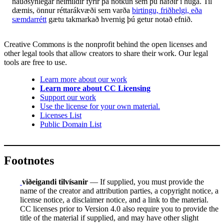
nauðsynlegar heimildir fyrir þá notkun sem þú hafðir í huga. Til
dæmis, önnur réttarákvæði sem varða
birtingu, friðhelgi, eða
sæmdarrétt
gætu takmarkað hvernig þú getur notað efnið.
Creative Commons is the nonprofit behind the open licenses and
other legal tools that allow creators to share their work. Our legal
tools are free to use.
Learn more about our work
Learn more about CC Licensing
Support our work
Use the license for your own material.
Licenses List
Public Domain List
Footnotes
viðeigandi tilvísanir
— If supplied, you must provide the
name of the creator and attribution parties, a copyright notice, a
license notice, a disclaimer notice, and a link to the material.
CC licenses prior to Version 4.0 also require you to provide the
title of the material if supplied, and may have other slight