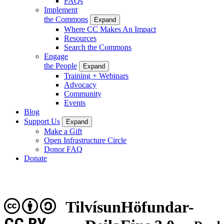
FAQs
Implement
the Commons
Expand
Where CC Makes An Impact
Resources
Search the Commons
Engage
the People
Expand
Training + Webinars
Advocacy
Community
Events
Blog
Support Us
Expand
Make a Gift
Open Infrastructure Circle
Donor FAQ
Donate
TilvísunHöfundar-