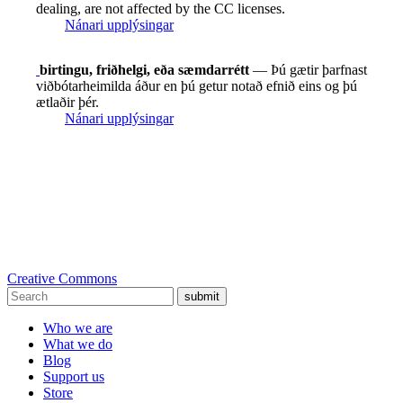
dealing, are not affected by the CC licenses.
Nánari upplýsingar
birtingu, friðhelgi, eða sæmdarrétt
— Þú gætir þarfnast
viðbótarheimilda áður en þú getur notað efnið eins og þú
ætlaðir þér.
Nánari upplýsingar
Creative Commons
submit
Who we are
What we do
Blog
Support us
Store