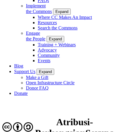
FAQs
Implement
the Commons
Expand
Where CC Makes An Impact
Resources
Search the Commons
Engage
the People
Expand
Training + Webinars
Advocacy
Community
Events
Blog
Support Us
Expand
Make a Gift
Open Infrastructure Circle
Donor FAQ
Donate
Atribusi-