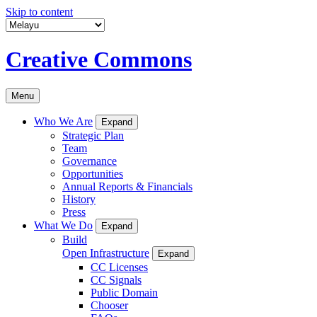
Skip to content
Creative Commons
Menu
Who We Are
Expand
Strategic Plan
Team
Governance
Opportunities
Annual Reports & Financials
History
Press
What We Do
Expand
Build
Open Infrastructure
Expand
CC Licenses
CC Signals
Public Domain
Chooser