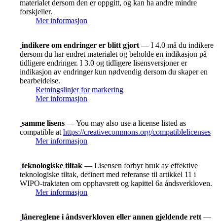
materialet dersom den er oppgitt, og kan ha andre mindre
forskjeller.
Mer informasjon
indikere om endringer er blitt gjort
— I 4.0 må du indikere
dersom du har endret materialet og beholde en indikasjon på
tidligere endringer. I 3.0 og tidligere lisensversjoner er
indikasjon av endringer kun nødvendig dersom du skaper en
bearbeidelse.
Retningslinjer for markering
Mer informasjon
samme lisens
— You may also use a license listed as
compatible at
https://creativecommons.org/compatiblelicenses
Mer informasjon
teknologiske tiltak
— Lisensen forbyr bruk av effektive
teknologiske tiltak, definert med referanse til artikkel 11 i
WIPO-traktaten om opphavsrett og kapittel 6a åndsverkloven.
Mer informasjon
lånereglene i åndsverkloven eller annen gjeldende rett
—