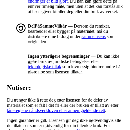
endringer er blitt gjort
. Du kan kan gjøre dette på
enhver rimelig måte, men uten at det kan forstås slik
at lisensgiver bifaller deg eller din bruk av verket.
DelPåSammeVilkår
— Dersom du remixer,
bearbeider eller bygger på materialet, må du
distribuere dine bidrag under
samme lisens
som
originalen.
Ingen ytterligere begrensninger
— Du kan ikke
gjøre bruk av juridiske betingelser eller
teknologiske tiltak
som lovmessig hindrer andre i å
gjøre noe som lisensen tillater.
Notiser:
Du trenger ikke å rette deg etter lisensen for de deler av
materialet som er falt i det fri eller der bruken er tillatt av etter
lånereglene i åndsverkloven eller annen gjeldende rett
.
Ingen garantier er gitt. Lisensen gir deg ikke nødvendigvis alle
de tillatelser som er nødvendig for din tiltenkte bruk. For