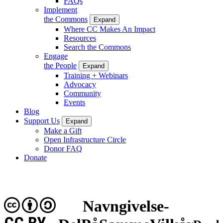
FAQs
Implement
the Commons
Expand
Where CC Makes An Impact
Resources
Search the Commons
Engage
the People
Expand
Training + Webinars
Advocacy
Community
Events
Blog
Support Us
Expand
Make a Gift
Open Infrastructure Circle
Donor FAQ
Donate
Navngivelse-