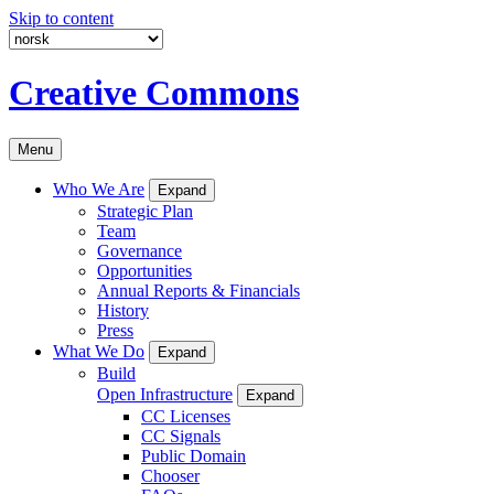
Skip to content
Creative Commons
Menu
Who We Are
Expand
Strategic Plan
Team
Governance
Opportunities
Annual Reports & Financials
History
Press
What We Do
Expand
Build
Open Infrastructure
Expand
CC Licenses
CC Signals
Public Domain
Chooser