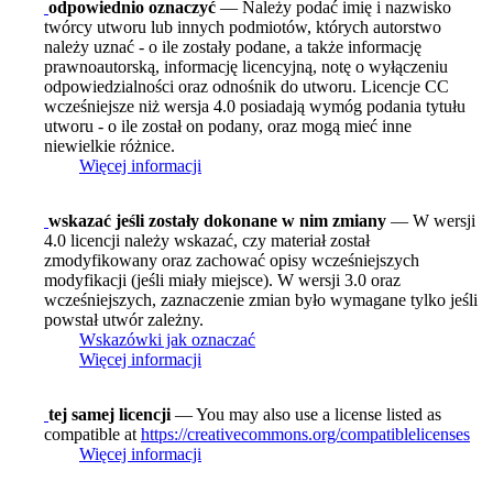
odpowiednio oznaczyć
— Należy podać imię i nazwisko
twórcy utworu lub innych podmiotów, których autorstwo
należy uznać - o ile zostały podane, a także informację
prawnoautorską, informację licencyjną, notę o wyłączeniu
odpowiedzialności oraz odnośnik do utworu. Licencje CC
wcześniejsze niż wersja 4.0 posiadają wymóg podania tytułu
utworu - o ile został on podany, oraz mogą mieć inne
niewielkie różnice.
Więcej informacji
wskazać jeśli zostały dokonane w nim zmiany
— W wersji
4.0 licencji należy wskazać, czy materiał został
zmodyfikowany oraz zachować opisy wcześniejszych
modyfikacji (jeśli miały miejsce). W wersji 3.0 oraz
wcześniejszych, zaznaczenie zmian było wymagane tylko jeśli
powstał utwór zależny.
Wskazówki jak oznaczać
Więcej informacji
tej samej licencji
— You may also use a license listed as
compatible at
https://creativecommons.org/compatiblelicenses
Więcej informacji