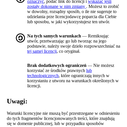
oznaczyć
, podać link do licencji i
wskazać jeśli
zostały dokonane w nim zmiany
. Możesz to zrobić
w dowolny, rozsądny sposób, o ile nie sugeruje to
udzielania prze licencjodawcę poparcia dla Ciebie
lub sposobu, w jaki wykorzystujesz ten utwór.
Na tych samych warunkach
— Remiksując
utwór, przetwarzając go lub tworząc na jego
podstawie, należy swoje dzieło rozpowszechniać na
tej samej licencji
, co oryginał.
Brak dodatkowych ograniczeń
— Nie możesz
korzystać ze środków prawnych
lub
technologicznych
, które ograniczają innych w
korzystaniu z utworu na warunkach określonych w
licencji.
Uwagi:
Warunki licencyjne nie muszą być przestrzegane w odniesieniu
do tych fragmentów licencjonowanych treści, które znajdują
się w domenie publicznej, lub w przypadku sposobów