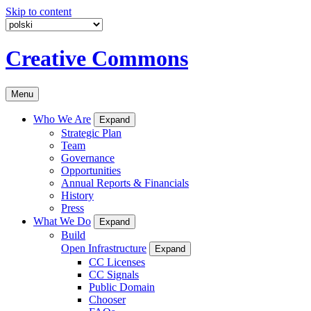
Skip to content
Creative Commons
Menu
Who We Are
Expand
Strategic Plan
Team
Governance
Opportunities
Annual Reports & Financials
History
Press
What We Do
Expand
Build
Open Infrastructure
Expand
CC Licenses
CC Signals
Public Domain
Chooser