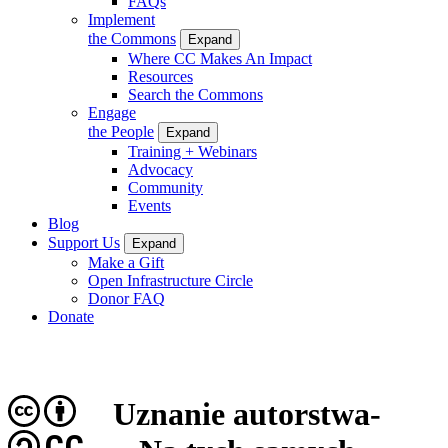
FAQs
Implement
the Commons
Expand
Where CC Makes An Impact
Resources
Search the Commons
Engage
the People
Expand
Training + Webinars
Advocacy
Community
Events
Blog
Support Us
Expand
Make a Gift
Open Infrastructure Circle
Donor FAQ
Donate
Uznanie autorstwa-
CC