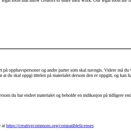
gal tools that allow creators to share their work. Our legal tools are fr
på opphavspersoner og andre parter som skal navngis. Videre må du vis
m at du skal oppgi tittelen på materialet dersom den er oppgitt, og kan h
som du har endret materialet og beholde en indikasjon på tidligere endri
e at
https://creativecommons.org/compatiblelicenses