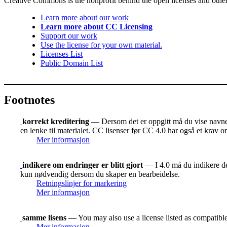
Creative Commons is the nonprofit behind the open licenses and other le
Learn more about our work
Learn more about CC Licensing
Support our work
Use the license for your own material.
Licenses List
Public Domain List
Footnotes
korrekt kreditering
— Dersom det er oppgitt må du vise navnet 
en lenke til materialet. CC lisenser før CC 4.0 har også et krav o
Mer informasjon
indikere om endringer er blitt gjort
— I 4.0 må du indikere der
kun nødvendig dersom du skaper en bearbeidelse.
Retningslinjer for markering
Mer informasjon
samme lisens
— You may also use a license listed as compatibl
Mer informasjon