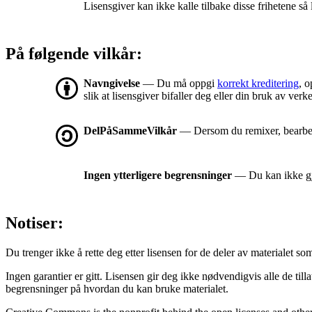
Lisensgiver kan ikke kalle tilbake disse frihetene så 
På følgende vilkår:
Navngivelse
— Du må oppgi
korrekt kreditering
, o
slik at lisensgiver bifaller deg eller din bruk av verke
DelPåSammeVilkår
— Dersom du remixer, bearbeid
Ingen ytterligere begrensninger
— Du kan ikke gjø
Notiser:
Du trenger ikke å rette deg etter lisensen for de deler av materialet som er
Ingen garantier er gitt. Lisensen gir deg ikke nødvendigvis alle de til
begrensninger på hvordan du kan bruke materialet.