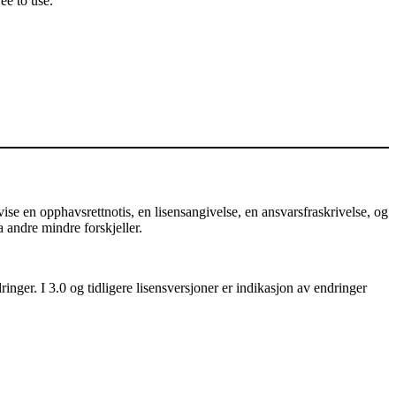
ee to use.
e en opphavsrettnotis, en lisensangivelse, en ansvarsfraskrivelse, og
a andre mindre forskjeller.
nger. I 3.0 og tidligere lisensversjoner er indikasjon av endringer