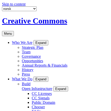
Skip to content
Creative Commons
Menu
Who We Are
Expand
Strategic Plan
Team
Governance
Opportunities
Annual Reports & Financials
History
Press
What We Do
Expand
Build
Open Infrastructure
Expand
CC Licenses
CC Signals
Public Domain
Chooser