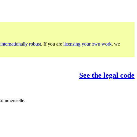
internationally robust
. If you are
licensing your own work
, we
See the legal code
 kommersielle.