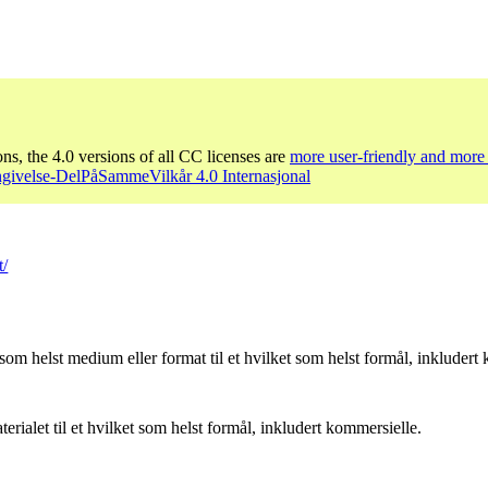
ons, the 4.0 versions of all CC licenses are
more user-friendly and more 
givelse-DelPåSammeVilkår 4.0 Internasjonal
t/
som helst medium eller format til et hvilket som helst formål, inkludert
ialet til et hvilket som helst formål, inkludert kommersielle.