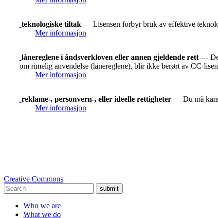
teknologiske tiltak
— Lisensen forbyr bruk av effektive teknolog
Mer informasjon
lånereglene i åndsverkloven eller annen gjeldende rett
— De r
om rimelig anvendelse (lånereglene), blir ikke berørt av CC-lise
Mer informasjon
reklame-, personvern-, eller ideelle rettigheter
— Du må kanskje
Mer informasjon
Creative Commons
submit
Who we are
What we do