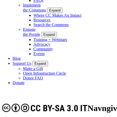
FAQs
Implement
the Commons
Expand
Where CC Makes An Impact
Resources
Search the Commons
Engage
the People
Expand
Training + Webinars
Advocacy
Community
Events
Blog
Support Us
Expand
Make a Gift
Open Infrastructure Circle
Donor FAQ
Donate
CC BY-SA 3.0 IT
Navngiv