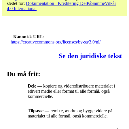
stedet for:
Dokumentation - Kreditering-DelPåSammeVilkår
4.0 International
Kanonisk URL
https://creativecommons.org/licenses/by-sa/3.0/nl/
Se den juridiske tekst
Du må frit:
Dele
— kopiere og videredistribuere materialet i
ethvert medie eller format til alle formål, også
kommercielle.
Tilpasse
— remixe, ændre og bygge videre på
materialet til alle formål, også kommercielle.