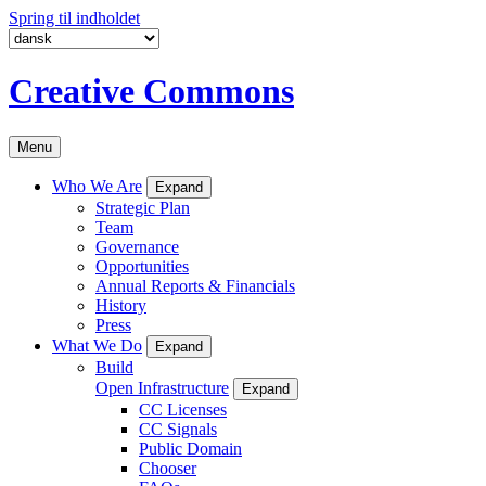
Spring til indholdet
Creative Commons
Menu
Who We Are
Expand
Strategic Plan
Team
Governance
Opportunities
Annual Reports & Financials
History
Press
What We Do
Expand
Build
Open Infrastructure
Expand
CC Licenses
CC Signals
Public Domain
Chooser