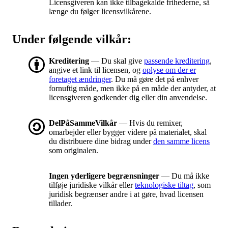
Licensgiveren kan ikke tilbagekalde frihederne, så
længe du følger licensvilkårene.
Under følgende vilkår:
Kreditering
— Du skal give
passende kreditering
,
angive et link til licensen, og
oplyse om der er
foretaget ændringer
. Du må gøre det på enhver
fornuftig måde, men ikke på en måde der antyder, at
licensgiveren godkender dig eller din anvendelse.
DelPåSammeVilkår
— Hvis du remixer,
omarbejder eller bygger videre på materialet, skal
du distribuere dine bidrag under
den samme licens
som originalen.
Ingen yderligere begrænsninger
— Du må ikke
tilføje juridiske vilkår eller
teknologiske tiltag
, som
juridisk begrænser andre i at gøre, hvad licensen
tillader.