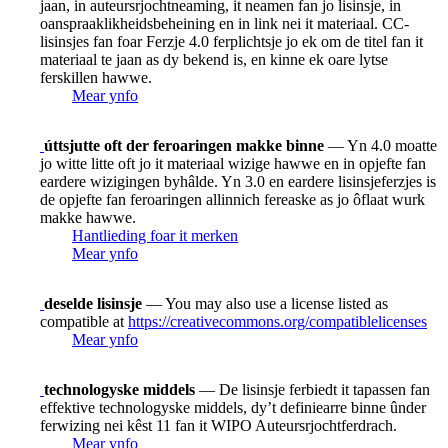
jaan, in auteursrjochtneaming, it neamen fan jo lisinsje, in
oanspraaklikheidsbeheining en in link nei it materiaal. CC-
lisinsjes fan foar Ferzje 4.0 ferplichtsje jo ek om de titel fan it
materiaal te jaan as dy bekend is, en kinne ek oare lytse
ferskillen hawwe.
Mear ynfo
úttsjutte oft der feroaringen makke binne
— Yn 4.0 moatte
jo witte litte oft jo it materiaal wizige hawwe en in opjefte fan
eardere wizigingen byhâlde. Yn 3.0 en eardere lisinsjeferzjes is
de opjefte fan feroaringen allinnich fereaske as jo ôflaat wurk
makke hawwe.
Hantlieding foar it merken
Mear ynfo
deselde lisinsje
— You may also use a license listed as
compatible at
https://creativecommons.org/compatiblelicenses
Mear ynfo
technologyske middels
— De lisinsje ferbiedt it tapassen fan
effektive technologyske middels, dy’t definiearre binne ûnder
ferwizing nei kêst 11 fan it WIPO Auteursrjochtferdrach.
Mear ynfo