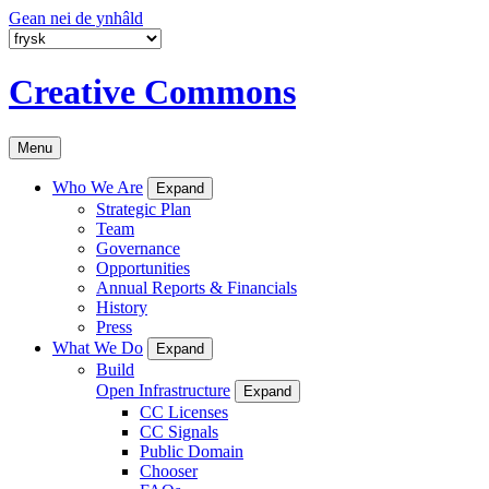
Gean nei de ynhâld
Creative Commons
Menu
Who We Are
Expand
Strategic Plan
Team
Governance
Opportunities
Annual Reports & Financials
History
Press
What We Do
Expand
Build
Open Infrastructure
Expand
CC Licenses
CC Signals
Public Domain
Chooser