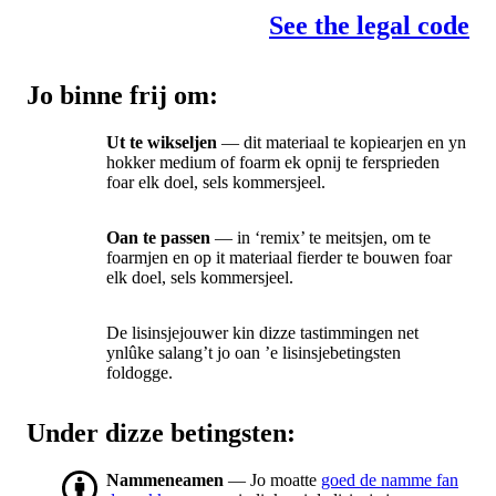
See the legal code
Jo binne frij om:
Ut te wikseljen
— dit materiaal te kopiearjen en yn
hokker medium of foarm ek opnij te fersprieden
foar elk doel, sels kommersjeel.
Oan te passen
— in ‘remix’ te meitsjen, om te
foarmjen en op it materiaal fierder te bouwen foar
elk doel, sels kommersjeel.
De lisinsjejouwer kin dizze tastimmingen net
ynlûke salang’t jo oan ’e lisinsjebetingsten
foldogge.
Under dizze betingsten:
Nammeneamen
— Jo moatte
goed de namme fan