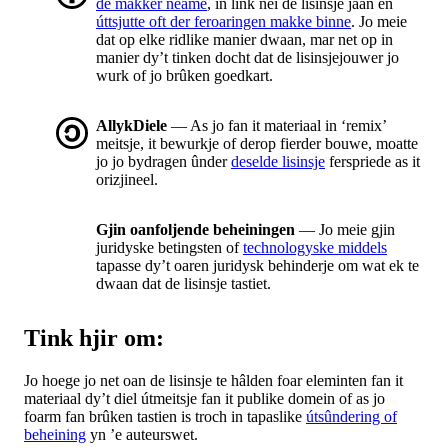
de makker neame
, in link nei de lisinsje jaan en
úttsjutte oft der feroaringen makke binne
. Jo meie
dat op elke ridlike manier dwaan, mar net op in
manier dy’t tinken docht dat de lisinsjejouwer jo
wurk of jo brûken goedkart.
AllykDiele
— As jo fan it materiaal in ‘remix’
meitsje, it bewurkje of derop fierder bouwe, moatte
jo jo bydragen ûnder
deselde lisinsje
ferspriede as it
orizjineel.
Gjin oanfoljende beheiningen
— Jo meie gjin
juridyske betingsten of
technologyske middels
tapasse dy’t oaren juridysk behinderje om wat ek te
dwaan dat de lisinsje tastiet.
Tink hjir om:
Jo hoege jo net oan de lisinsje te hâlden foar eleminten fan it
materiaal dy’t diel útmeitsje fan it publike domein of as jo
foarm fan brûken tastien is troch in tapaslike
útsûndering of
beheining
yn ’e auteurswet.