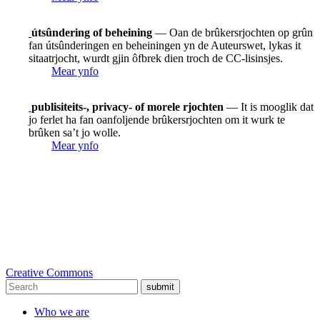
útsûndering of beheining
— Oan de brûkersrjochten op grûn
fan útsûnderingen en beheiningen yn de Auteurswet, lykas it
sitaatrjocht, wurdt gjin ôfbrek dien troch de CC-lisinsjes.
Mear ynfo
publisiteits-, privacy- of morele rjochten
— It is mooglik dat
jo ferlet ha fan oanfoljende brûkersrjochten om it wurk te
brûken sa’t jo wolle.
Mear ynfo
Creative Commons
submit
Who we are