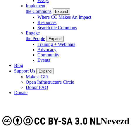
FAQs
Implement
the Commons
Expand
Where CC Makes An Impact
Resources
Search the Commons
Engage
the People
Expand
Training + Webinars
Advocacy
Community
Events
Blog
Support Us
Expand
Make a Gift
Open Infrastructure Circle
Donor FAQ
Donate
CC BY-SA 3.0 NL
Nevezd 