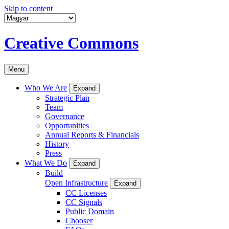
Skip to content
Creative Commons
Menu
Who We Are
Expand
Strategic Plan
Team
Governance
Opportunities
Annual Reports & Financials
History
Press
What We Do
Expand
Build
Open Infrastructure
Expand
CC Licenses
CC Signals
Public Domain
Chooser