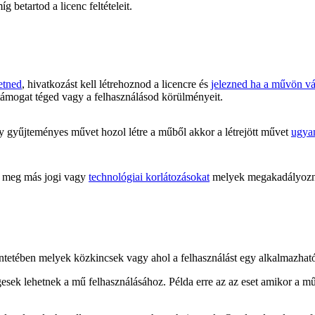
 betartod a licenc feltételeit.
etned
, hivatkozást kell létrehoznod a licencre és
jelezned ha a művön vál
támogat téged vagy a felhasználásod körülményeit.
 gyűjteményes művet hozol létre a műből akkor a létrejött művet
ugyan
meg más jogi vagy
technológiai korlátozásokat
melyek megakadályoznán
kintetében melyek közkincsek vagy ahol a felhasználást egy alkalmazha
gesek lehetnek a mű felhasználásához. Példa erre az az eset amikor a m