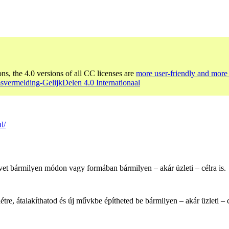
ons, the 4.0 versions of all CC licenses are
more user-friendly and more 
vermelding-GelijkDelen 4.0 Internationaal
l/
et bármilyen módon vagy formában bármilyen – akár üzleti – célra is.
e, átalakíthatod és új művkbe építheted be bármilyen – akár üzleti – cé