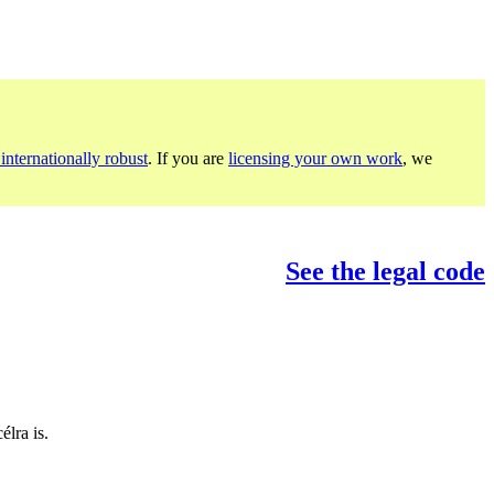
internationally robust
. If you are
licensing your own work
, we
See the legal code
lra is.