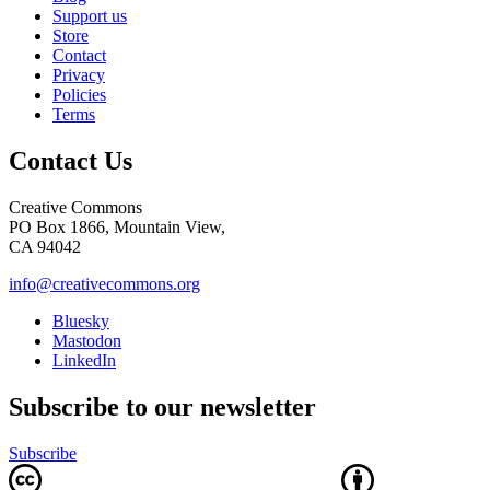
Support us
Store
Contact
Privacy
Policies
Terms
Contact Us
Creative Commons
PO Box 1866, Mountain View,
CA 94042
info@creativecommons.org
Bluesky
Mastodon
LinkedIn
Subscribe to our newsletter
Subscribe