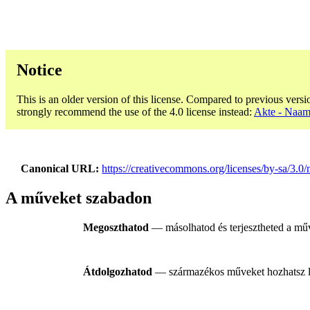
Notice
This is an older version of this license. Compared to previous versi
strongly recommend the use of the 4.0 license instead:
Akte - Naams
Canonical URL
https://creativecommons.org/licenses/by-sa/3.0/n
A műveket szabadon
Megoszthatod
— másolhatod és terjesztheted a műv
Átdolgozhatod
— származékos műveket hozhatsz létr