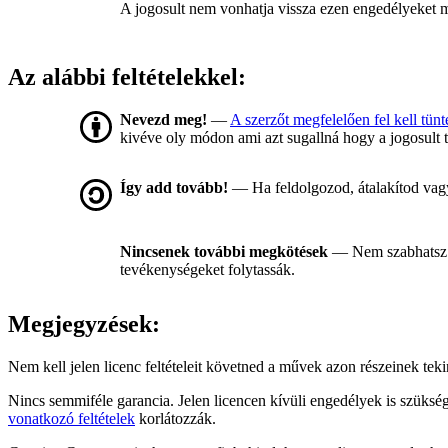
A jogosult nem vonhatja vissza ezen engedélyeket míg
Az alábbi feltételekkel:
Nevezd meg!
—
A szerzőt megfelelően fel kell tünt
kivéve oly módon ami azt sugallná hogy a jogosult 
Így add tovább!
— Ha feldolgozod, átalakítod vagy
Nincsenek további megkötések
— Nem szabhatsz 
tevékenységeket folytassák.
Megjegyzések:
Nem kell jelen licenc feltételeit követned a művek azon részeinek te
Nincs semmiféle garancia. Jelen licencen kívüli engedélyek is szüksé
vonatkozó feltételek
korlátozzák.