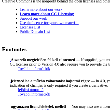
Creative Commons is the nonprofit behind the open licenses and other le
Learn more about our work
Learn more about CC Licensing
Support our work
Use the license for your own material.
Licenses List
Public Domain List
Footnotes
A szerzőt megfelelően fel kell tüntetned
— If supplied, you must
CC licenses prior to Version 4.0 also require you to provide the ti
További információk
jelezned ha a művön változtatást hajtottál végre
— In 4.0, you
indication of changes is only required if you create a derivative.
Jelölési útmutató
További információk
ugyanazon licencfeltételek mellett
— You may also use a licens