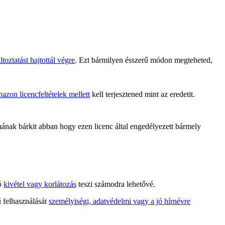
toztatást hajtottál végre
. Ezt bármilyen ésszerű módon megteheted,
azon licencfeltételek mellett
kell terjesztened mint az eredetit.
ak bárkit abban hogy ezen licenc által engedélyezett bármely
tó
kivétel vagy korlátozás
teszi számodra lehetővé.
ű felhasználását
személyiségi, adatvédelmi vagy a jó hírnévre