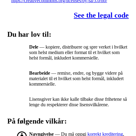
https://creativecommons.org/licenses/by-sa/3.0/no/
See the legal code
Du har lov til:
Dele
— kopiere, distribuere og spre verket i hvilket
som helst medium eller format til et hvilket som
helst formål, inkludert kommersielle.
Bearbeide
— remixe, endre, og bygge videre på
materialet til et hvilket som helst formål, inkludert
kommersielle.
Lisensgiver kan ikke kalle tilbake disse frihetene så
lenge du respekterer disse lisensvilkårene.
På følgende vilkår:
Navngivelse
— Du må oppgi
korrekt kreditering
,