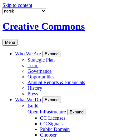
Skip to content
Creative Commons
Menu
Who We Are
Expand
Strategic Plan
Team
Governance
Opportunities
Annual Reports & Financials
History
Press
What We Do
Expand
Build
Open Infrastructure
Expand
CC Licenses
CC Signals
Public Domain
Chooser