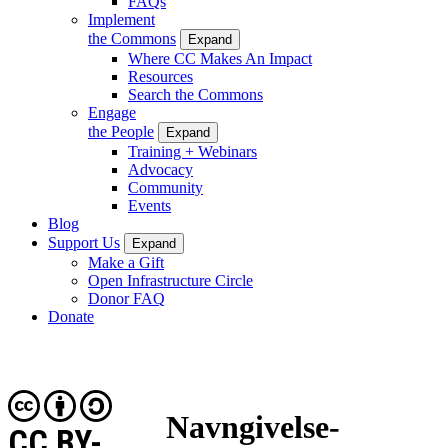
FAQs
Implement
the Commons
Expand
Where CC Makes An Impact
Resources
Search the Commons
Engage
the People
Expand
Training + Webinars
Advocacy
Community
Events
Blog
Support Us
Expand
Make a Gift
Open Infrastructure Circle
Donor FAQ
Donate
Navngivelse-
CC BY-