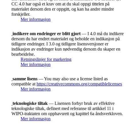
CC 4.0 har også et krav om at du skal oppgi tittelen på
materialet dersom den er oppgitt, og kan ha andre mindre
forskjeller.
Mer informasjon
indikere om endringer er blitt gjort
— I 4.0 må du indikere
dersom du har endret materialet og beholde en indikasjon på
tidligere endringer. I 3.0 og tidligere lisensversjoner er
indikasjon av endringer kun nødvendig dersom du skaper en
bearbeidelse.
Retningslinjer for markering
Mer informasjon
samme lisens
— You may also use a license listed as
compatible at
https://creativecommons.org/compatiblelicenses
Mer informasjon
teknologiske tiltak
— Lisensen forbyr bruk av effektive
teknologiske tiltak, definert med referanse til artikkel 11 i
WIPO-traktaten om opphavsrett og kapittel 6a åndsverkloven.
Mer informasjon