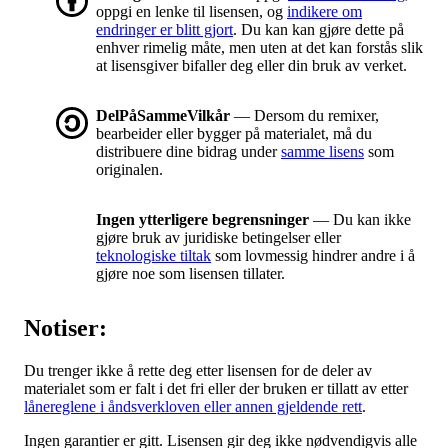
oppgi en lenke til lisensen, og
indikere om
endringer er blitt gjort
. Du kan kan gjøre dette på
enhver rimelig måte, men uten at det kan forstås slik
at lisensgiver bifaller deg eller din bruk av verket.
DelPåSammeVilkår
— Dersom du remixer,
bearbeider eller bygger på materialet, må du
distribuere dine bidrag under
samme lisens
som
originalen.
Ingen ytterligere begrensninger
— Du kan ikke
gjøre bruk av juridiske betingelser eller
teknologiske tiltak
som lovmessig hindrer andre i å
gjøre noe som lisensen tillater.
Notiser:
Du trenger ikke å rette deg etter lisensen for de deler av
materialet som er falt i det fri eller der bruken er tillatt av etter
lånereglene i åndsverkloven eller annen gjeldende rett
.
Ingen garantier er gitt. Lisensen gir deg ikke nødvendigvis alle