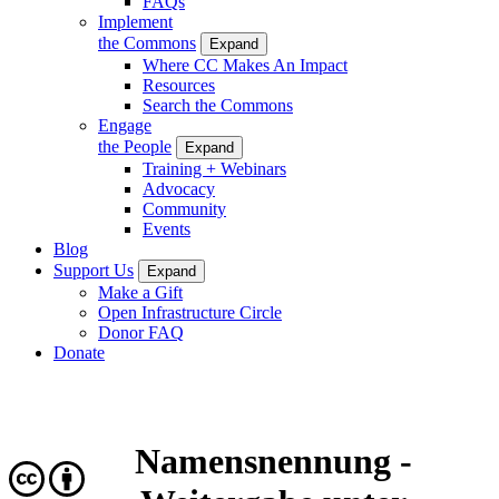
FAQs
Implement
the Commons
Expand
Where CC Makes An Impact
Resources
Search the Commons
Engage
the People
Expand
Training + Webinars
Advocacy
Community
Events
Blog
Support Us
Expand
Make a Gift
Open Infrastructure Circle
Donor FAQ
Donate
Namensnennung -