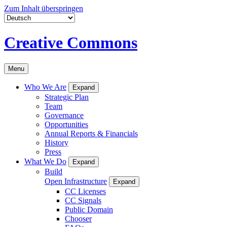
Zum Inhalt überspringen
Creative Commons
Menu
Who We Are
Expand
Strategic Plan
Team
Governance
Opportunities
Annual Reports & Financials
History
Press
What We Do
Expand
Build
Open Infrastructure
Expand
CC Licenses
CC Signals
Public Domain
Chooser