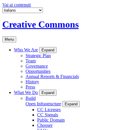
Vai ai contenuti
Creative Commons
Menu
Who We Are
Expand
Strategic Plan
Team
Governance
Opportunities
Annual Reports & Financials
History
Press
What We Do
Expand
Build
Open Infrastructure
Expand
CC Licenses
CC Signals
Public Domain
Chooser