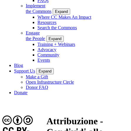
FAQs
Implement
the Commons
Expand
Where CC Makes An Impact
Resources
Search the Commons
Engage
the People
Expand
Training + Webinars
Advocacy
Community
Events
Blog
Support Us
Expand
Make a Gift
Open Infrastructure Circle
Donor FAQ
Donate
Attribuzione -
CC BY-