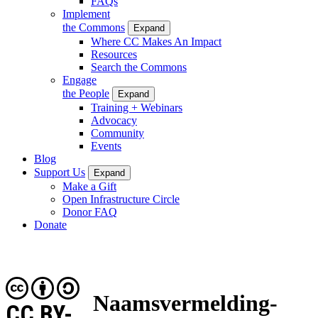
FAQs
Implement
the Commons
Expand
Where CC Makes An Impact
Resources
Search the Commons
Engage
the People
Expand
Training + Webinars
Advocacy
Community
Events
Blog
Support Us
Expand
Make a Gift
Open Infrastructure Circle
Donor FAQ
Donate
Naamsvermelding-
CC BY-