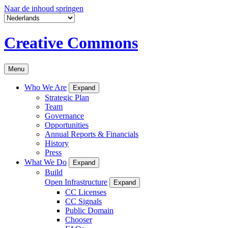
Naar de inhoud springen
Creative Commons
Menu
Who We Are
Expand
Strategic Plan
Team
Governance
Opportunities
Annual Reports & Financials
History
Press
What We Do
Expand
Build
Open Infrastructure
Expand
CC Licenses
CC Signals
Public Domain
Chooser