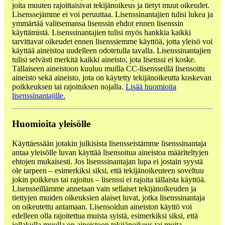
joita muuten rajoittaisivat tekijänoikeus ja tietyt muut oikeudet.
Lisenssejämme ei voi peruuttaa. Lisenssinantajien tulisi lukea ja
ymmärtää valitsemansa lisenssin ehdot ennen lisenssin
käyttämistä. Lisenssinantajien tulisi myös hankkia kaikki
tarvittavat oikeudet ennen lisenssiemme käyttöä, jotta yleisö voi
käyttää aineistoa uudelleen odotetulla tavalla. Lisenssinantajien
tulisi selvästi merkitä kaikki aineisto, jota lisenssi ei koske.
Tällaiseen aineistoon kuuluu muilla CC-lisensseillä lisensoitu
aineisto sekä aineisto, jota on käytetty tekijänoikeutta koskevan
poikkeuksen tai rajoituksen nojalla.
Lisää huomioita
lisenssinantajille.
Huomioita yleisölle
Käyttäessään jotakin julkisista lisensseistämme lisenssinantaja
antaa yleisölle luvan käyttää lisensoitua aineistoa määriteltyjen
ehtojen mukaisesti. Jos lisenssinantajan lupa ei jostain syystä
ole tarpeen – esimerkiksi siksi, että tekijänoikeuteen soveltuu
jokin poikkeus tai rajoitus – lisenssi ei rajoita tällaista käyttöä.
Lisensseillämme annetaan vain sellaiset tekijänoikeuden ja
tiettyjen muiden oikeuksien alaiset luvat, jotka lisenssinantaja
on oikeutettu antamaan. Lisensoidun aineiston käyttö voi
edelleen olla rajoitettua muista syistä, esimerkiksi siksi, että
jollakulla muulla on aineistoon tekijänoikeus tai muita