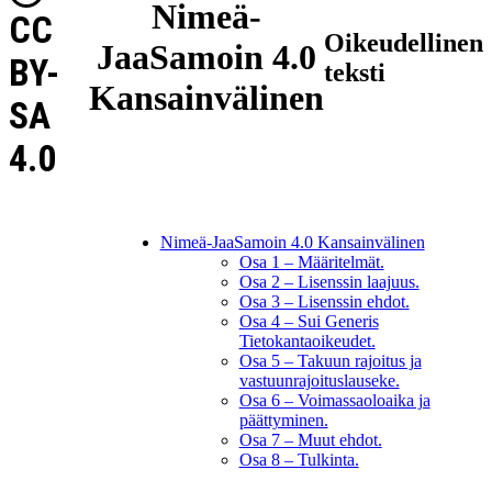
Nimeä-
CC
Oikeudellinen
JaaSamoin 4.0
BY-
teksti
Kansainvälinen
SA
4.0
Nimeä-JaaSamoin 4.0 Kansainvälinen
Osa 1 – Määritelmät.
Osa 2 – Lisenssin laajuus.
Osa 3 – Lisenssin ehdot.
Osa 4 – Sui Generis
Tietokantaoikeudet.
Osa 5 – Takuun rajoitus ja
vastuunrajoituslauseke.
Osa 6 – Voimassaoloaika ja
päättyminen.
Osa 7 – Muut ehdot.
Osa 8 – Tulkinta.