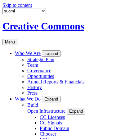
Skip to content
Creative Commons
Menu
Who We Are
Expand
Strategic Plan
Team
Governance
Opportunities
Annual Reports & Financials
History
Press
What We Do
Expand
Build
Open Infrastructure
Expand
CC Licenses
CC Signals
Public Domain
Chooser