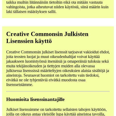
taikka muihin liitännäisiin tietoihin eikä ota mitään vastuuta
vahingoista, jotka aiheutuvat niiden käytöstä, siinä määrin kuin
laki tällaisen määräyksen sallii.
Creative Commonsin Julkisten
Lisenssien käyttö
Creative Commonsin julkiset lisenssit tarjoavat vakioidut ehdot,
joita teosten luojat ja muut oikeudenhaltijat voivat käyttää
jakaakseen luomistyönsä itsenäisiä ja omaperäisiä tuloksia sekä
muita tekijänoikeuden ja tiettyjen muiden alla olevassa
julkisessa lisenssissä määriteltyjen oikeuksien alaisia sisältöjä ja
aineistoja. Seuraavat huomiot on tarkoitettu vain tiedoksi,
eivätkä ne ole tyhjentäviä eivätkä muodosta osaa
lisensseistämme.
Huomioita lisenssinantajille
Julkiset lisenssimme on tarkoitettu sellaisten tahojen käyttöön,
joilla on oikeus antaa yleisölle lupa käyttää aineistoa tavoilla,