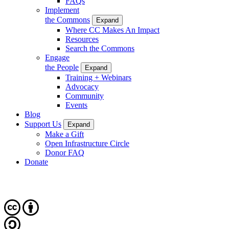
FAQs
Implement
the Commons
Expand
Where CC Makes An Impact
Resources
Search the Commons
Engage
the People
Expand
Training + Webinars
Advocacy
Community
Events
Blog
Support Us
Expand
Make a Gift
Open Infrastructure Circle
Donor FAQ
Donate