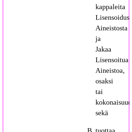
kappaleita
Lisensoidust
Aineistosta
ja
Jakaa
Lisensoitua
Aineistoa,
osaksi
tai
kokonaisuud
sekä
tuottaa