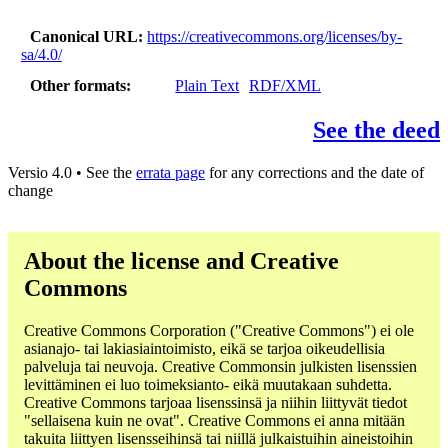
Canonical URL
https://creativecommons.org/licenses/by-
sa/4.0/
Other formats
Plain Text
RDF/XML
See the deed
Versio 4.0 • See the
errata page
for any corrections and the date of
change
About the license and Creative
Commons
Creative Commons Corporation ("Creative Commons") ei ole
asianajo- tai lakiasiaintoimisto, eikä se tarjoa oikeudellisia
palveluja tai neuvoja. Creative Commonsin julkisten lisenssien
levittäminen ei luo toimeksianto- eikä muutakaan suhdetta.
Creative Commons tarjoaa lisenssinsä ja niihin liittyvät tiedot
"sellaisena kuin ne ovat". Creative Commons ei anna mitään
takuita liittyen lisensseihinsä tai niillä julkaistuihin aineistoihin