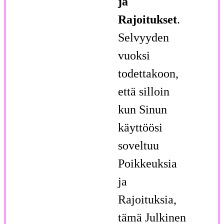
ja
Rajoitukset
.
Selvyyden
vuoksi
todettakoon,
että silloin
kun Sinun
käyttöösi
soveltuu
Poikkeuksia
ja
Rajoituksia,
tämä Julkinen