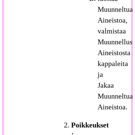
Muunneltua
Aineistoa,
valmistaa
Muunnellust
Aineistosta
kappaleita
ja
Jakaa
Muunneltua
Aineistoa.
Poikkeukset