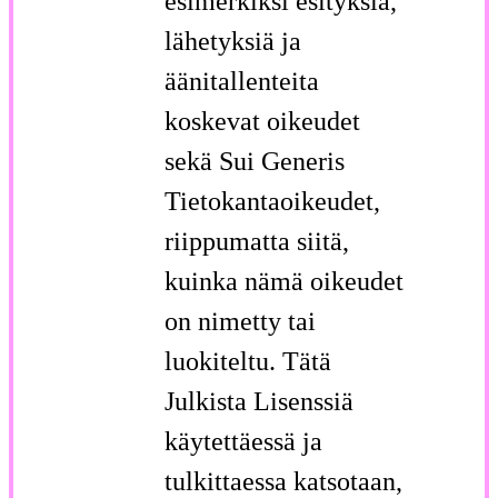
esimerkiksi esityksiä,
lähetyksiä ja
äänitallenteita
koskevat oikeudet
sekä Sui Generis
Tietokantaoikeudet,
riippumatta siitä,
kuinka nämä oikeudet
on nimetty tai
luokiteltu. Tätä
Julkista Lisenssiä
käytettäessä ja
tulkittaessa katsotaan,