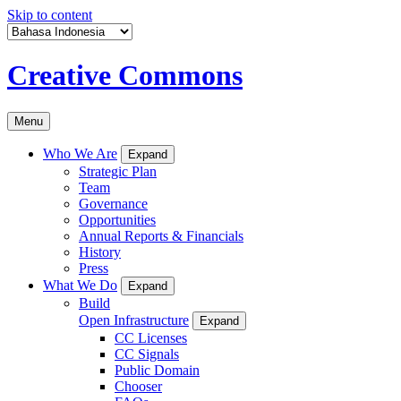
Skip to content
Creative Commons
Menu
Who We Are
Expand
Strategic Plan
Team
Governance
Opportunities
Annual Reports & Financials
History
Press
What We Do
Expand
Build
Open Infrastructure
Expand
CC Licenses
CC Signals
Public Domain
Chooser