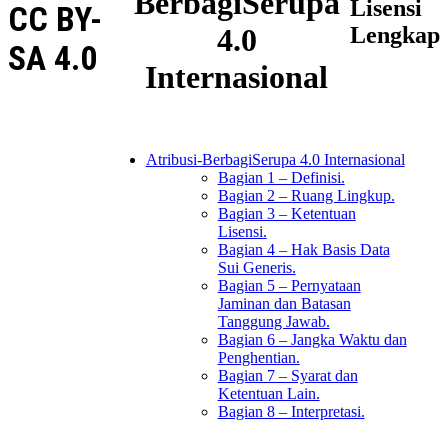
BerbagiSerupa
Lisensi
CC BY-
4.0
Lengkap
SA 4.0
Internasional
Atribusi-BerbagiSerupa 4.0 Internasional
Bagian 1 – Definisi.
Bagian 2 – Ruang Lingkup.
Bagian 3 – Ketentuan
Lisensi.
Bagian 4 – Hak Basis Data
Sui Generis.
Bagian 5 – Pernyataan
Jaminan dan Batasan
Tanggung Jawab.
Bagian 6 – Jangka Waktu dan
Penghentian.
Bagian 7 – Syarat dan
Ketentuan Lain.
Bagian 8 – Interpretasi.