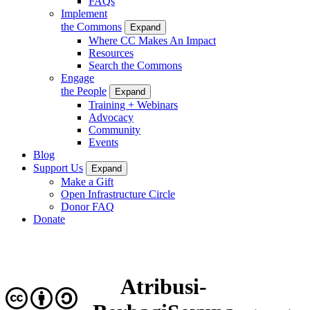
FAQs
Implement
the Commons
Expand
Where CC Makes An Impact
Resources
Search the Commons
Engage
the People
Expand
Training + Webinars
Advocacy
Community
Events
Blog
Support Us
Expand
Make a Gift
Open Infrastructure Circle
Donor FAQ
Donate
Atribusi-