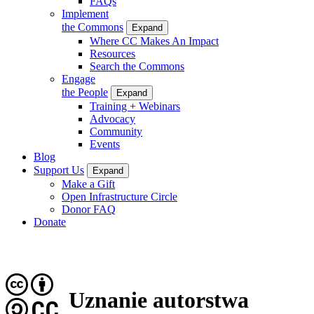
FAQs
Implement
the Commons
Expand
Where CC Makes An Impact
Resources
Search the Commons
Engage
the People
Expand
Training + Webinars
Advocacy
Community
Events
Blog
Support Us
Expand
Make a Gift
Open Infrastructure Circle
Donor FAQ
Donate
Uznanie autorstwa
CC