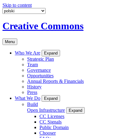
Skip to content
Creative Commons
Menu
Who We Are
Expand
Strategic Plan
Team
Governance
Opportunities
Annual Reports & Financials
History
Press
What We Do
Expand
Build
Open Infrastructure
Expand
CC Licenses
CC Signals
Public Domain
Chooser