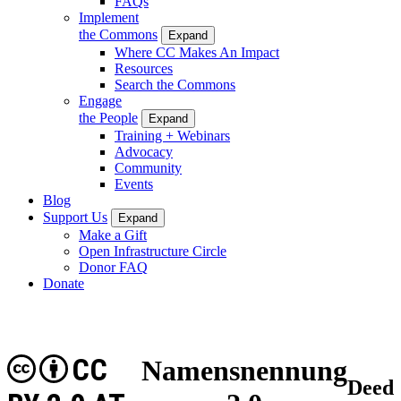
FAQs
Implement
the Commons
Expand
Where CC Makes An Impact
Resources
Search the Commons
Engage
the People
Expand
Training + Webinars
Advocacy
Community
Events
Blog
Support Us
Expand
Make a Gift
Open Infrastructure Circle
Donor FAQ
Donate
CC
Namensnennung
Deed