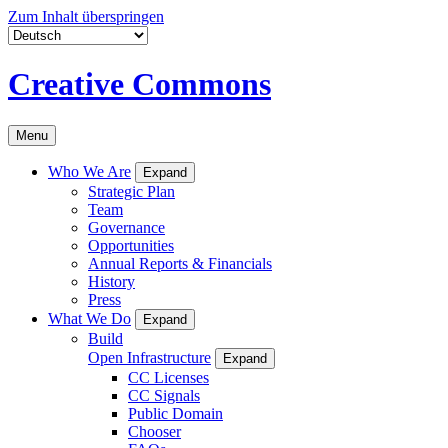
Zum Inhalt überspringen
Creative Commons
Menu
Who We Are
Expand
Strategic Plan
Team
Governance
Opportunities
Annual Reports & Financials
History
Press
What We Do
Expand
Build
Open Infrastructure
Expand
CC Licenses
CC Signals
Public Domain
Chooser