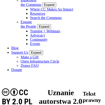
Implement
the Commons
Expand
Where CC Makes An Impact
Resources
Search the Commons
Engage
the People
Expand
Training + Webinars
Advocacy
Community
Events
Blog
Support Us
Expand
Make a Gift
Open Infrastructure Circle
Donor FAQ
Donate
CC
Uznanie
Tekst
BY 2.0 PL
autorstwa 2.0
prawny