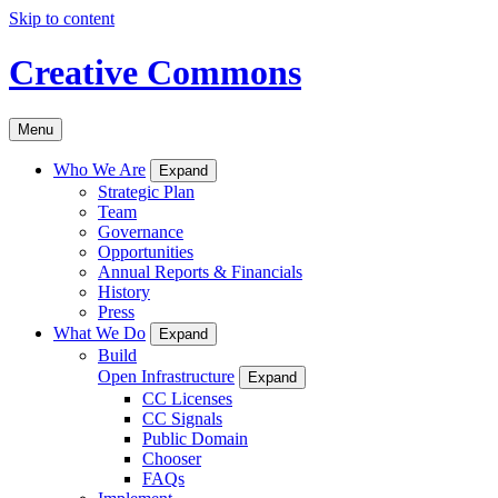
Skip to content
Creative Commons
Menu
Who We Are
Expand
Strategic Plan
Team
Governance
Opportunities
Annual Reports & Financials
History
Press
What We Do
Expand
Build
Open Infrastructure
Expand
CC Licenses
CC Signals
Public Domain
Chooser
FAQs