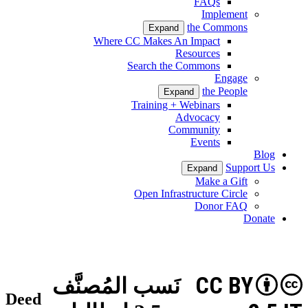
FAQs
Implement
the Commons
Expand
Where CC Makes An Impact
Resources
Search the Commons
Engage
the People
Expand
Training + Webinars
Advocacy
Community
Events
Blog
Support Us
Expand
Make a Gift
Open Infrastructure Circle
Donor FAQ
Donate
CC BY
نَسب المُصنَّف
Deed