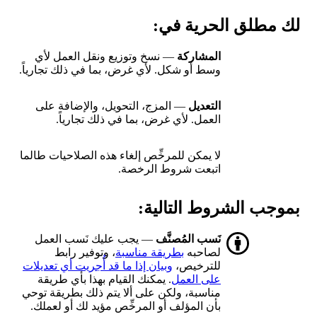
لك مطلق الحرية في:
المشاركة
— نسخ وتوزيع ونقل العمل لأي
وسط أو شكل. لأي غرض، بما في ذلك تجارياً.
التعديل
— المزج، التحويل، والإضافة على
العمل. لأي غرض، بما في ذلك تجارياً.
لا يمكن للمرخِّص إلغاء هذه الصلاحيات طالما
اتبعت شروط الرخصة.
بموجب الشروط التالية:
نَسب المُصنَّف
— يجب عليك نَسب العمل
لصاحبه
بطريقة مناسبة
، وتوفير رابط
للترخيص،
وبيان إذا ما قد أُجريت أي تعديلات
على العمل
. يمكنك القيام بهذا بأي طريقة
مناسبة، ولكن على ألا يتم ذلك بطريقة توحي
بأن المؤلف أو المرخِّص مؤيد لك أو لعملك.