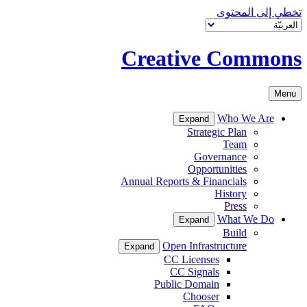
تخطي إلى المحتوى
Creative Commons
Menu
Who We Are
Expand
Strategic Plan
Team
Governance
Opportunities
Annual Reports & Financials
History
Press
What We Do
Expand
Build
Open Infrastructure
Expand
CC Licenses
CC Signals
Public Domain
Chooser