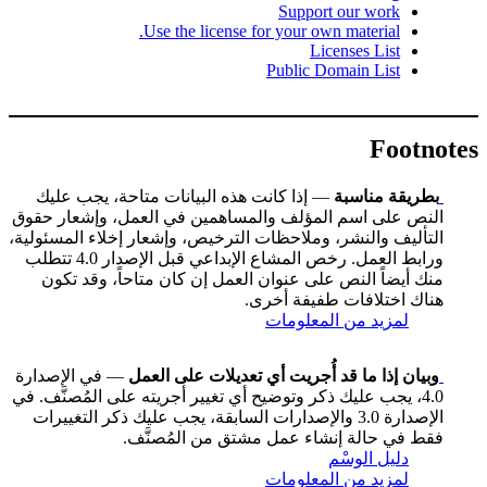
Support our work
Use the license for your own material.
Licenses List
Public Domain List
Footnotes
بطريقة مناسبة
— إذا كانت هذه البيانات متاحة، يجب عليك
النص على اسم المؤلف والمساهمين في العمل، وإشعار حقوق
التأليف والنشر، وملاحظات الترخيص، وإشعار إخلاء المسئولية،
ورابط العمل. رخص المشاع الإبداعي قبل الإصدار 4.0 تتطلب
منك أيضاً النص على عنوان العمل إن كان متاحاً، وقد تكون
هناك اختلافات طفيفة أخرى.
لمزيد من المعلومات
وبيان إذا ما قد أُجريت أي تعديلات على العمل
— في الإصدارة
4.0، يجب عليك ذكر وتوضيح أي تغيير أجريته على المُصنَّف. في
الإصدارة 3.0 والإصدارات السابقة، يجب عليك ذكر التغييرات
فقط في حالة إنشاء عمل مشتق من المُصنَّف.
دليل الوسْم
لمزيد من المعلومات