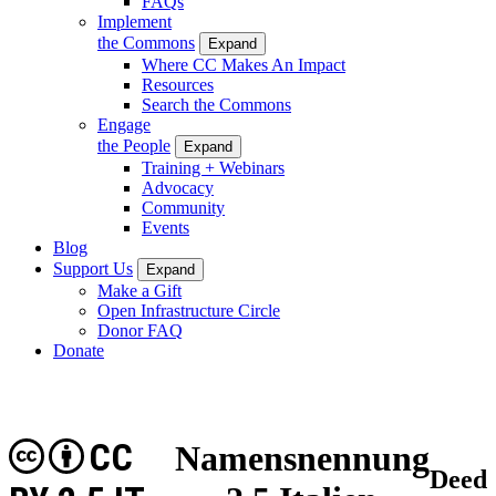
FAQs
Implement
the Commons
Expand
Where CC Makes An Impact
Resources
Search the Commons
Engage
the People
Expand
Training + Webinars
Advocacy
Community
Events
Blog
Support Us
Expand
Make a Gift
Open Infrastructure Circle
Donor FAQ
Donate
CC
Namensnennung
Deed