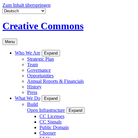
Zum Inhalt überspringen
Creative Commons
Menu
Who We Are
Expand
Strategic Plan
Team
Governance
Opportunities
Annual Reports & Financials
History
Press
What We Do
Expand
Build
Open Infrastructure
Expand
CC Licenses
CC Signals
Public Domain
Chooser