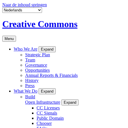
Naar de inhoud springen
Creative Commons
Menu
Who We Are
Expand
Strategic Plan
Team
Governance
Opportunities
Annual Reports & Financials
History
Press
What We Do
Expand
Build
Open Infrastructure
Expand
CC Licenses
CC Signals
Public Domain
Chooser