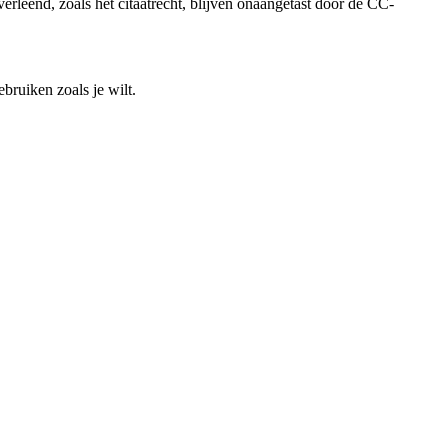
rleend, zoals het citaatrecht, blijven onaangetast door de CC-
bruiken zoals je wilt.