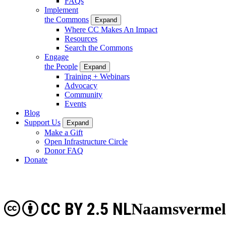
FAQs
Implement
the Commons
Expand
Where CC Makes An Impact
Resources
Search the Commons
Engage
the People
Expand
Training + Webinars
Advocacy
Community
Events
Blog
Support Us
Expand
Make a Gift
Open Infrastructure Circle
Donor FAQ
Donate
CC BY 2.5 NL
Naamsvermeld