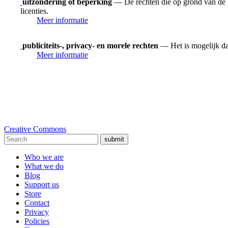
uitzondering of beperking
— De rechten die op grond van de be
licenties.
Meer informatie
publiciteits-, privacy- en morele rechten
— Het is mogelijk dat
Meer informatie
Creative Commons
submit
Who we are
What we do
Blog
Support us
Store
Contact
Privacy
Policies