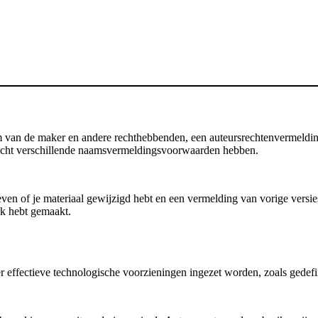
an de maker en andere rechthebbenden, een auteursrechtenvermelding, d
 licht verschillende naamsvermeldingsvoorwaarden hebben.
en of je materiaal gewijzigd hebt en een vermelding van vorige versies b
rk hebt gemaakt.
 er effectieve technologische voorzieningen ingezet worden, zoals gedef