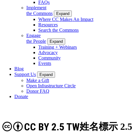
FAQs
Implement
the Commons
Expand
Where CC Makes An Impact
Resources
Search the Commons
Engage
the People
Expand
Training + Webinars
Advocacy
Community
Events
Blog
Support Us
Expand
Make a Gift
Open Infrastructure Circle
Donor FAQ
Donate
CC BY 2.5 TW
姓名標示 2.5