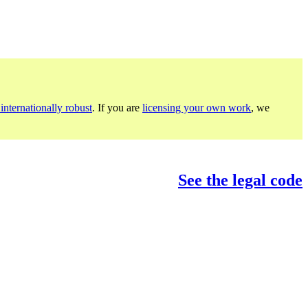
internationally robust
. If you are
licensing your own work
, we
See the legal code