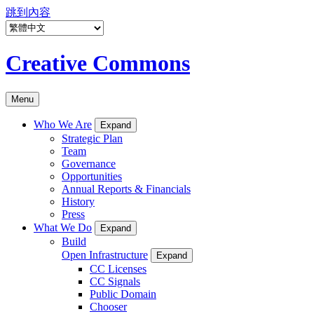
跳到內容
Creative Commons
Menu
Who We Are
Expand
Strategic Plan
Team
Governance
Opportunities
Annual Reports & Financials
History
Press
What We Do
Expand
Build
Open Infrastructure
Expand
CC Licenses
CC Signals
Public Domain
Chooser