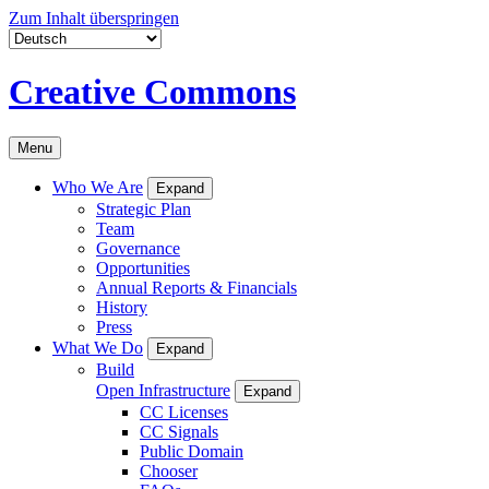
Zum Inhalt überspringen
Creative Commons
Menu
Who We Are
Expand
Strategic Plan
Team
Governance
Opportunities
Annual Reports & Financials
History
Press
What We Do
Expand
Build
Open Infrastructure
Expand
CC Licenses
CC Signals
Public Domain
Chooser