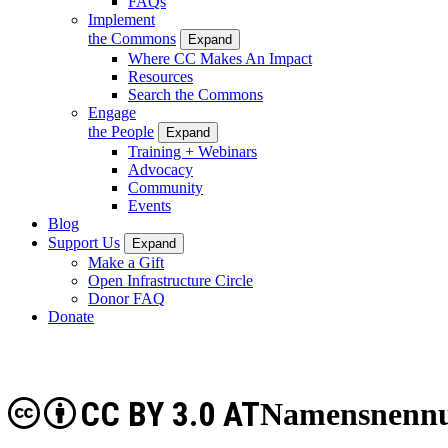
FAQs
Implement
the Commons
Expand
Where CC Makes An Impact
Resources
Search the Commons
Engage
the People
Expand
Training + Webinars
Advocacy
Community
Events
Blog
Support Us
Expand
Make a Gift
Open Infrastructure Circle
Donor FAQ
Donate
CC BY 3.0 AT
Namensnennun