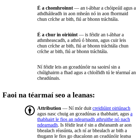
É a chomhroinnt
— an t-ábhar a chóipeáil agus a
athdháileadh in aon mheán nó in aon fhormaid
chun críche ar bith, fiú ar bhonn tráchtála.
É a chur in oiriúint
— is féidir an t-ábhar a
athmheascadh, a athrú ó bhonn, agus cuir leis
chun críche ar bith, fiú ar bhonn tráchtála chun
críche ar bith, fiú ar bhonn tráchtála.
Ní féidir leis an gceadúnóir na saoirsí sin a
chúlghairm a fhad agus a chloífidh tú le téarmaí an
cheadúnais.
Faoi na téarmaí seo a leanas:
Attribution
— Ní mór duit
creidiúint oiriúnach
agus nasc chuig an gceadúnas a thabhairt, agus
a
thabhairt le fios an ndearnadh athruithe nó nach
ndearnadh
. Is féidir leat é sin a dhéanamh ar aon
bhealach réasúnta, ach ní ar bhealach ar bith a
thugann le fios go dtacaíonn an ceadúnóir leatsa