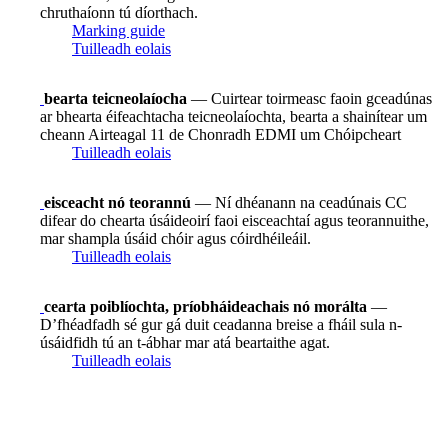
chruthaíonn tú díorthach.
Marking guide
Tuilleadh eolais
bearta teicneolaíocha
— Cuirtear toirmeasc faoin gceadúnas
ar bhearta éifeachtacha teicneolaíochta, bearta a shainítear um
cheann Airteagal 11 de Chonradh EDMI um Chóipcheart
Tuilleadh eolais
eisceacht nó teorannú
— Ní dhéanann na ceadúnais CC
difear do chearta úsáideoirí faoi eisceachtaí agus teorannuithe,
mar shampla úsáid chóir agus cóirdhéileáil.
Tuilleadh eolais
cearta poiblíochta, príobháideachais nó morálta
—
D’fhéadfadh sé gur gá duit ceadanna breise a fháil sula n-
úsáidfidh tú an t-ábhar mar atá beartaithe agat.
Tuilleadh eolais