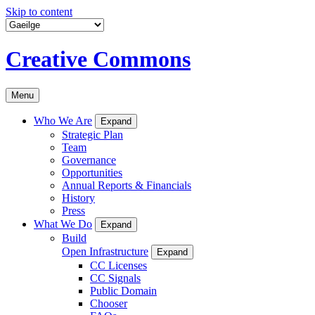
Skip to content
Creative Commons
Menu
Who We Are
Expand
Strategic Plan
Team
Governance
Opportunities
Annual Reports & Financials
History
Press
What We Do
Expand
Build
Open Infrastructure
Expand
CC Licenses
CC Signals
Public Domain
Chooser