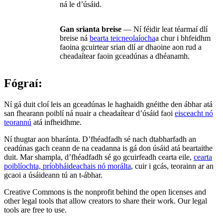
ná le d’úsáid.
Gan srianta breise
— Ní féidir leat téarmaí dlí
breise ná
bearta teicneolaíocha
a chur i bhfeidhm
faoina gcuirtear srian dlí ar dhaoine aon rud a
cheadaítear faoin gceadúnas a dhéanamh.
Fógraí:
Ní gá duit cloí leis an gceadúnas le haghaidh gnéithe den ábhar atá
san fhearann poiblí ná nuair a cheadaítear d’úsáid faoi
eisceacht nó
teorannú
atá infheidhme.
Ní thugtar aon bharánta. D’fhéadfadh sé nach dtabharfadh an
ceadúnas gach ceann de na ceadanna is gá don úsáid atá beartaithe
duit. Mar shampla, d’fhéadfadh sé go gcuirfeadh cearta eile,
cearta
poiblíochta, príobháideachais nó morálta
, cuir i gcás, teorainn ar an
gcaoi a úsáideann tú an t-ábhar.
Creative Commons is the nonprofit behind the open licenses and
other legal tools that allow creators to share their work. Our legal
tools are free to use.