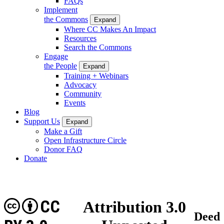
FAQs
Implement
the Commons
Expand
Where CC Makes An Impact
Resources
Search the Commons
Engage
the People
Expand
Training + Webinars
Advocacy
Community
Events
Blog
Support Us
Expand
Make a Gift
Open Infrastructure Circle
Donor FAQ
Donate
CC
Attribution 3.0
Deed