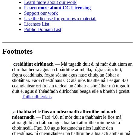
Learn more about our work
Learn more about CC Licensing
Support our work
Use the license for your own material.
Licenses List
Public Domain List
Footnotes
creidiúint oiriúnach
— Má tugadh duit é, ní mór duit ainm an
chruthaitheora agus na bpáirtithe admhála, fógra cóipchirt,
fógra ceadúnais, fógra séanta agus nasc chuig an ábhar a
sholáthar. Faoi cheadúnais CC atá níos luaithe ná Leagan 4.0
ceanglaítear ort freisin teideal an ábhair a sholáthar má tugadh
duit é, agus d’fhéadfadh difríochtaí beaga eile a bheith i gceist.
Tuilleadh eolais
a thabhairt le fios an ndearnadh athruithe nó nach
ndearnadh
— Faoi 4.0, ní mór duit a thabhairt le fios má
athraigh tú an t-ábhar agus lua faoi athruithe roimhe sin a
choinneáil. Faoi 3.0 agus leaganacha níos luaithe den
cheadúnas, ní cheanglaítear na hathruithe a lua ach amháin má