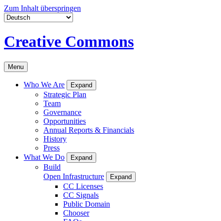
Zum Inhalt überspringen
Creative Commons
Menu
Who We Are
Expand
Strategic Plan
Team
Governance
Opportunities
Annual Reports & Financials
History
Press
What We Do
Expand
Build
Open Infrastructure
Expand
CC Licenses
CC Signals
Public Domain
Chooser