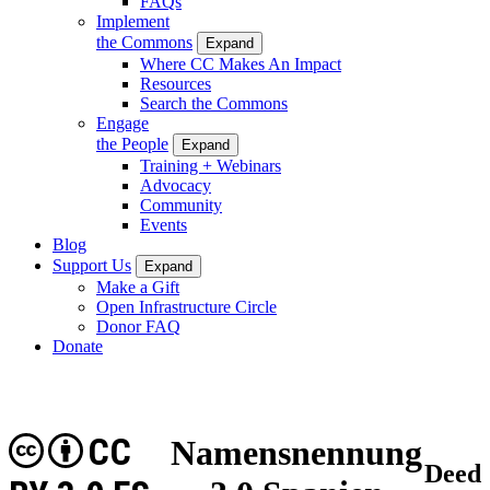
FAQs
Implement
the Commons
Expand
Where CC Makes An Impact
Resources
Search the Commons
Engage
the People
Expand
Training + Webinars
Advocacy
Community
Events
Blog
Support Us
Expand
Make a Gift
Open Infrastructure Circle
Donor FAQ
Donate
CC
Namensnennung
Deed