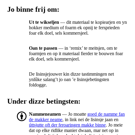
Jo binne frij om:
Ut te wikseljen
— dit materiaal te kopiearjen en yn
hokker medium of foarm ek opnij te fersprieden
foar elk doel, sels kommersjeel.
Oan te passen
— in ‘remix’ te meitsjen, om te
foarmjen en op it materiaal fierder te bouwen foar
elk doel, sels kommersjeel.
De lisinsjejouwer kin dizze tastimmingen net
ynlûke salang’t jo oan ’e lisinsjebetingsten
foldogge.
Under dizze betingsten:
Nammeneamen
— Jo moatte
goed de namme fan
de makker neame
, in link nei de lisinsje jaan en
úttsjutte oft der feroaringen makke binne
. Jo meie
dat op elke ridlike manier dwaan, mar net op in