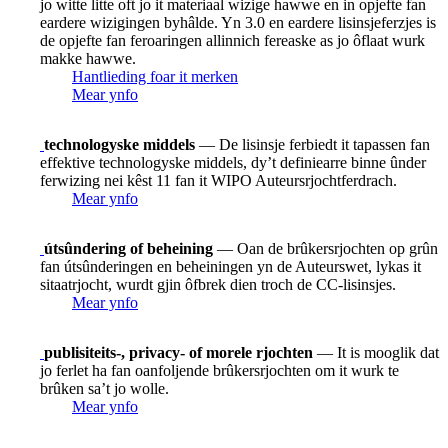
jo witte litte oft jo it materiaal wizige hawwe en in opjefte fan
eardere wizigingen byhâlde. Yn 3.0 en eardere lisinsjeferzjes is
de opjefte fan feroaringen allinnich fereaske as jo ôflaat wurk
makke hawwe.
Hantlieding foar it merken
Mear ynfo
technologyske middels
— De lisinsje ferbiedt it tapassen fan
effektive technologyske middels, dy’t definiearre binne ûnder
ferwizing nei kêst 11 fan it WIPO Auteursrjochtferdrach.
Mear ynfo
útsûndering of beheining
— Oan de brûkersrjochten op grûn
fan útsûnderingen en beheiningen yn de Auteurswet, lykas it
sitaatrjocht, wurdt gjin ôfbrek dien troch de CC-lisinsjes.
Mear ynfo
publisiteits-, privacy- of morele rjochten
— It is mooglik dat
jo ferlet ha fan oanfoljende brûkersrjochten om it wurk te
brûken sa’t jo wolle.
Mear ynfo