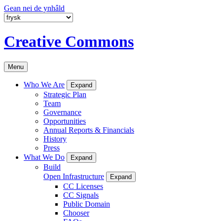
Gean nei de ynhâld
Creative Commons
Menu
Who We Are
Expand
Strategic Plan
Team
Governance
Opportunities
Annual Reports & Financials
History
Press
What We Do
Expand
Build
Open Infrastructure
Expand
CC Licenses
CC Signals
Public Domain
Chooser