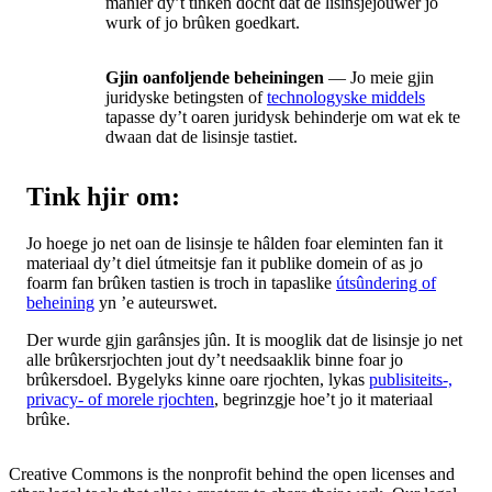
manier dy’t tinken docht dat de lisinsjejouwer jo
wurk of jo brûken goedkart.
Gjin oanfoljende beheiningen
— Jo meie gjin
juridyske betingsten of
technologyske middels
tapasse dy’t oaren juridysk behinderje om wat ek te
dwaan dat de lisinsje tastiet.
Tink hjir om:
Jo hoege jo net oan de lisinsje te hâlden foar eleminten fan it
materiaal dy’t diel útmeitsje fan it publike domein of as jo
foarm fan brûken tastien is troch in tapaslike
útsûndering of
beheining
yn ’e auteurswet.
Der wurde gjin garânsjes jûn. It is mooglik dat de lisinsje jo net
alle brûkersrjochten jout dy’t needsaaklik binne foar jo
brûkersdoel. Bygelyks kinne oare rjochten, lykas
publisiteits-,
privacy- of morele rjochten
, begrinzgje hoe’t jo it materiaal
brûke.
Creative Commons is the nonprofit behind the open licenses and