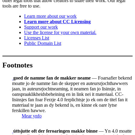
other legal tools that allow creators to share their work. Our legal
tools are free to use.
Learn more about our work
Learn more about CC Licensing
Support our work
Use the license for your own material.
Licenses List
Public Domain List
Footnotes
goed de namme fan de makker neame
— Foarsafier bekend
moatte jo de namme fan de skepper en auteursrjochthawwers
jaan, in auteursrjochtneaming, it neamen fan jo lisinsje, in
oanspraaklikheidsbeheining en in link nei it materiaal. CC-
lisinsjes fan foar Ferzje 4.0 ferplichtsje jo ek om de titel fan it
materiaal te jaan as dy bekend is, en kinne ek oare lytse
ferskillen hawwe.
Mear ynfo
úttsjutte oft der feroaringen makke binne
— Yn 4.0 moatte