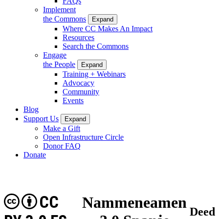
FAQs
Implement
the Commons
Expand
Where CC Makes An Impact
Resources
Search the Commons
Engage
the People
Expand
Training + Webinars
Advocacy
Community
Events
Blog
Support Us
Expand
Make a Gift
Open Infrastructure Circle
Donor FAQ
Donate
CC
Nammeneamen
Deed